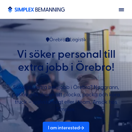
Örebro
Logistik
Vi söker personal till
extra jobb i Örebro!
Söker du extra helgjobb i Örebro? Noggrann,
positiv och driven att plocka, packa och köra
truck – självständigt eller i team. Ansök hos
Simplex.
I am interested