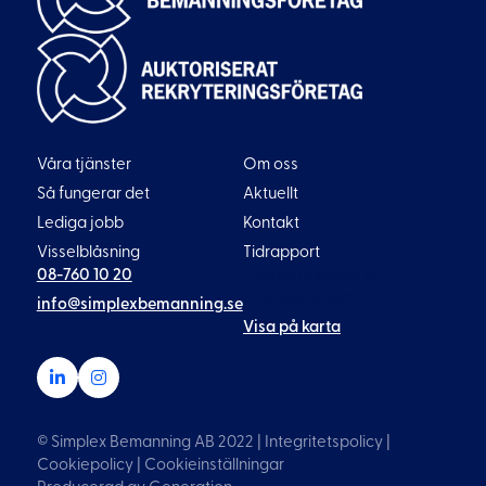
Våra tjänster
Om oss
Så fungerar det
Aktuellt
Lediga jobb
Kontakt
Visselblåsning
Tidrapport
08-760 10 20
Liljeholmsvägen 18
117 61 Stockholm
info@simplexbemanning.se
Visa på karta
© Simplex Bemanning AB 2022 |
Integritetspolicy
|
Cookiepolicy
|
Cookieinställningar