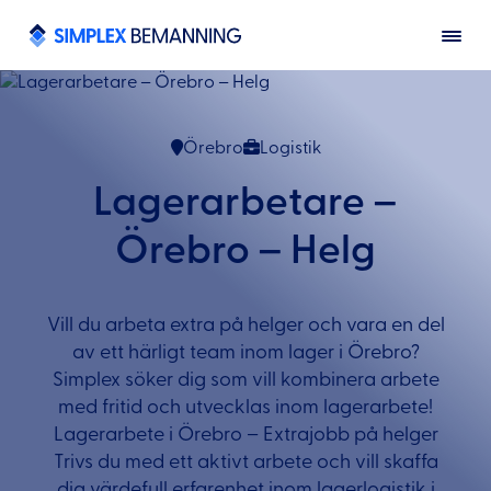
Örebro
Logistik
Lagerarbetare –
Örebro – Helg
Vill du arbeta extra på helger och vara en del
av ett härligt team inom lager i Örebro?
Simplex söker dig som vill kombinera arbete
med fritid och utvecklas inom lagerarbete!
Lagerarbete i Örebro – Extrajobb på helger
Trivs du med ett aktivt arbete och vill skaffa
dig värdefull erfarenhet inom lagerlogistik i