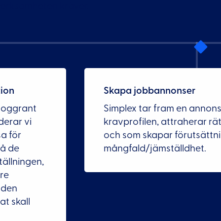
verksamheten kräver.
tion
Skapa jobbannonser
noggrant
Simplex tar fram en annon
derar vi
kravprofilen, attraherar rä
a för
och som skapar förutsättni
på de
mångfald/jämställdhet.
ällningen,
are
l den
t skall