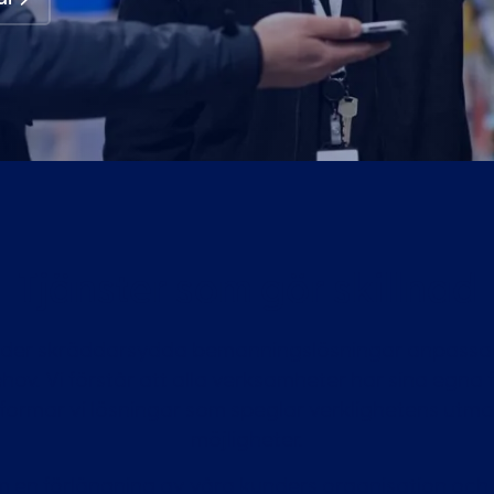
Tjänster som gör skillnad
uder skräddarsydda bemanningslösningar anpassad
hov. Vi förstår att alla verksamheter har sina egna 
tformar vi lösningar som speglar verklighetens utm
möjligheter.
om en förlängning av våra kunders organisation och