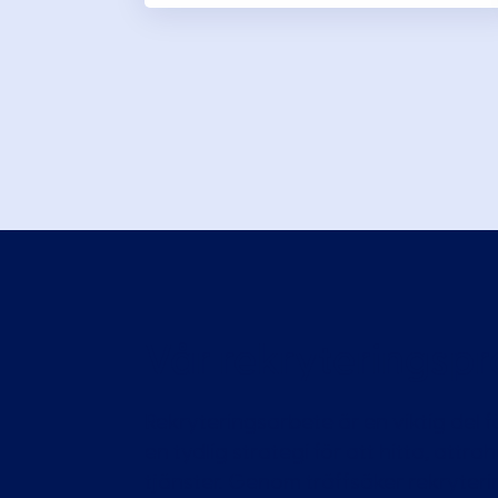
Vår rekryteringspr
Rekryteringsarbete är en viktig del f
en tydlig strategi för att hitta, attra
tjänster. Genom träffsäker rekryteri