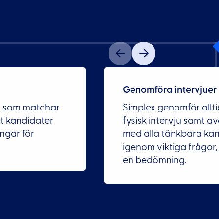
Genomföra intervjuer
s som matchar
Simplex genomför alltid
tt kandidater
fysisk intervju samt a
ngar för
med alla tänkbara kand
igenom viktiga frågor,
en bedömning.