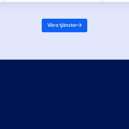
Våra tjänster
ocess
ör alla företag som strävar framåt. Det krävs
hera och anställa kandidater till sina lediga
ng säkerställer företag att de har personal