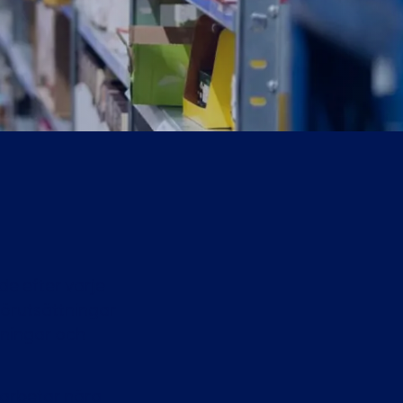
e efter varje
förutsättningar
aningar och
 arbetar nära