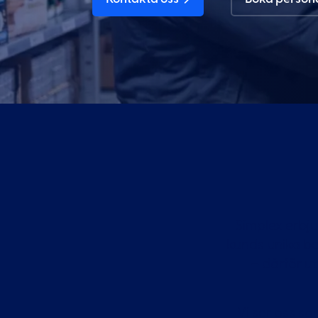
Simplex erbj
kunds unika be
– därför u
Vi ser oss s