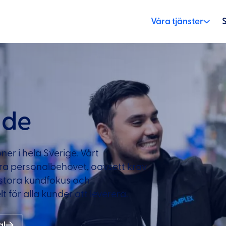
Våra tjänster
nde
ner i hela Sverige. Vårt
era personalbehovet, oavsett krav
t stora kundfokus och
t för alla kunder att leverera.
al