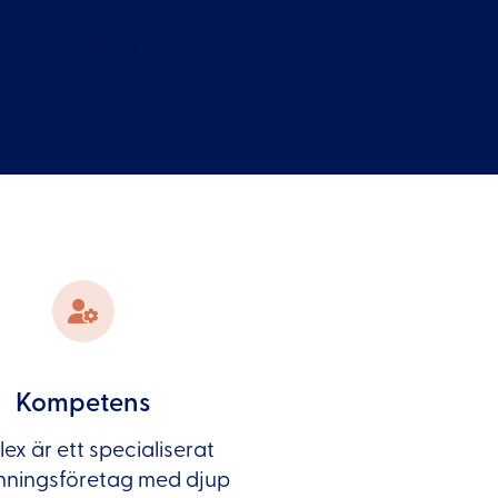
 präglas av en
 start till mål.
Kompetens
ex är ett specialiserat
ningsföretag med djup