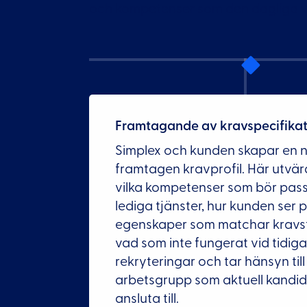
och kompetenser som den dagliga 
Framtagande av kravspecifika
Simplex och kunden skapar en 
framtagen kravprofil. Här utvär
vilka kompetenser som bör pass
lediga tjänster, hur kunden ser 
egenskaper som matchar kravst
vad som inte fungerat vid tidig
rekryteringar och tar hänsyn til
arbetsgrupp som aktuell kandida
ansluta till.