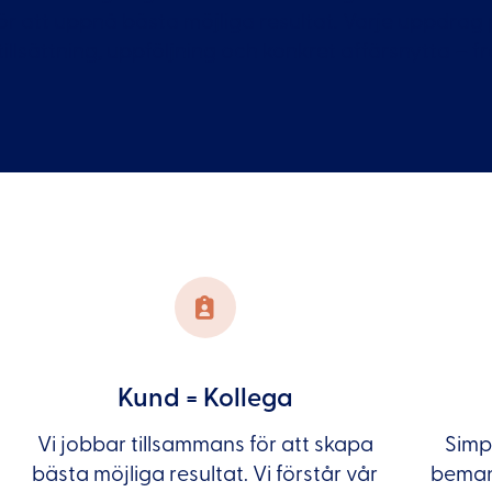
ör att uppnå bästa möjliga resultat. Varje uppdrag
tillsättning, uppföljning och konkret affärsnytta – från
Kund = Kollega
n
Vi jobbar tillsammans för att skapa
Simpl
bästa möjliga resultat. Vi förstår vår
beman