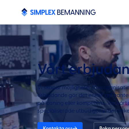
Vårt erbjuda
Vi skapar möjligheter för organisatio
erbjudande gör det enkelt att hant
på lösning eller kompetens. Via vår
specialiserade utbud gör vi det enkel
Kontakta oss
Boka person