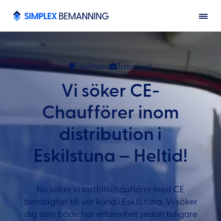
Eskilstuna
Transport
Vi söker CE-
Chaufförer inom
distribution i
Eskilstuna – Heltid!
Nu söker vi lastbilschaufförer med CE
behörighet till vår kund i Eskilstuna. Vi söker
dig som både har erfarenhet sedan tidigare