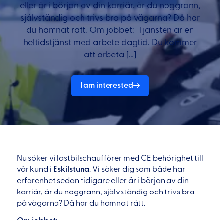
eller är i början av din karriär, är du noggrann,
självständig och trivs bra på vägarna? Då har
du hamnat rätt. Om jobbet: Tjänsten är en
heltidstjänst med arbete dagtid. Du kommer
att arbeta […]
I am interested
Nu söker vi lastbilschaufförer med CE behörighet till
vår kund i
Eskilstuna
. Vi söker dig som både har
erfarenhet sedan tidigare eller är i början av din
karriär, är du noggrann, självständig och trivs bra
på vägarna? Då har du hamnat rätt.