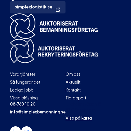
simplexlogistik.se
Våra tjänster
Om oss
Så fungerar det
Aktuellt
Lediga jobb
Kontakt
Visselblåsning
Tidrapport
08-760 10 20
Liljeholmsvägen 18
117 61 Stockholm
info@simplexbemanning.se
Visa på karta