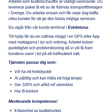
Arbetet som budbilschaufför är väldigt varierande. Du
levererar paket åt ett av de främsta transportföretagen
i Sverige. Du arbetar ensam och får varje dag träffa
olika kunder för att ge den bästa möjliga servicen.
Du utgår från vår kunds terminal i
Eskilstuna
.
Till hjälp får du en ruttlista inlagd i en GPS eller App
med mottagarna i tur och ordning. Arbetet kräver
punktlighet och problemlösning då vi vill få fram
kundens varor i tid på ett trafiksäkert sätt.
Tjänsten passar dig som:
Vill ha ett heltidsjobb
Är pålitlig och kan hålla ett högt tempo
Ger 100% och alltid vill utvecklas
Har B-körkort
Meriterande kompetenser:
Erfarenhet av budbilsyrket