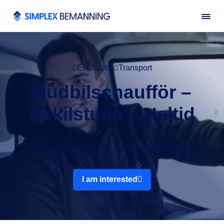
Eskilstuna
Transport
Budbilschaufför –
Eskilstuna – Heltid
Jobba med oss i ett glatt och härligt gäng!
I am interested