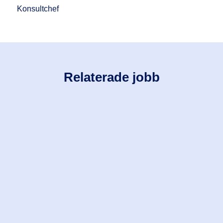
Konsultchef
Relaterade jobb
Eskilstuna
Transport
Budbilschaufför – Eskilstuna – Deltid
Jobba med oss i ett glatt och härligt gäng!
Läs mer