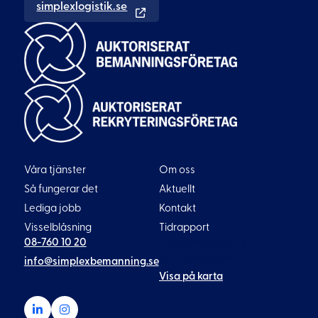
simplexlogistik.se
Våra tjänster
Om oss
Så fungerar det
Aktuellt
Lediga jobb
Kontakt
Visselblåsning
Tidrapport
08-760 10 20
Liljeholmsvägen 18
117 61 Stockholm
info@simplexbemanning.se
Visa på karta