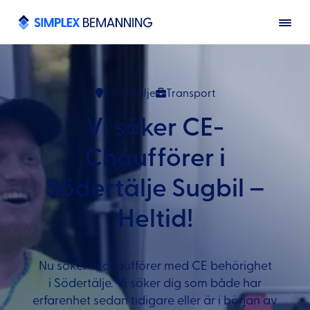
Södertälje
Transport
Vi söker CE-
Chaufförer i
Södertälje Sugbil –
Heltid!
Nu söker vi chaufförer med CE behörighet
i Södertälje. Vi söker dig som både har
erfarenhet sedan tidigare eller är i början av