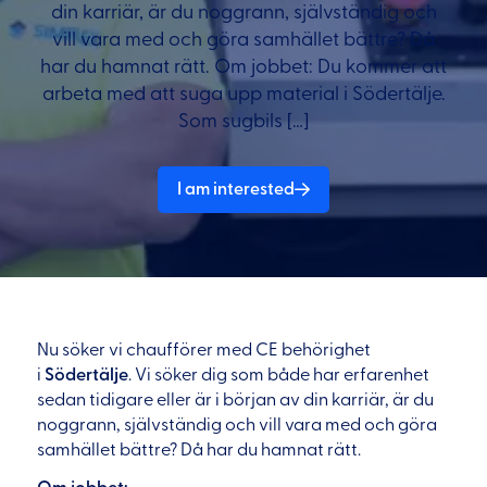
din karriär, är du noggrann, självständig och
vill vara med och göra samhället bättre? Då
har du hamnat rätt. Om jobbet: Du kommer att
arbeta med att suga upp material i Södertälje.
Som sugbils […]
I am interested
Nu söker vi chaufförer med CE behörighet
i
Södertälje
. Vi söker dig som både har erfarenhet
sedan tidigare eller är i början av din karriär, är du
noggrann, självständig och vill vara med och göra
samhället bättre? Då har du hamnat rätt.