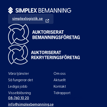
simplexlogistik.se
Våra tjänster
Om oss
Så fungerar det
Aktuellt
Lediga jobb
Kontakt
Visselblåsning
Tidrapport
08-760 10 20
Liljeholmsvägen 18
117 61 Stockholm
info@simplexbemanning.se