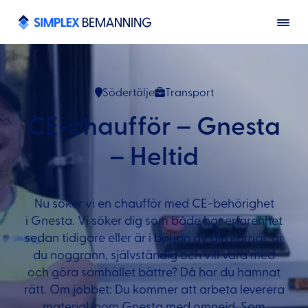
Södertälje
Transport
CE-chaufför – Gnesta
– Heltid
Nu söker vi en chaufför med CE-behörighet
i Gnesta. Vi söker dig som både har erfarenhet
sedan tidigare eller är i början av din karriär, är
du noggrann, självständig och vill vara med
och göra samhället bättre? Då har du hamnat
rätt. Om jobbet: Du kommer att arbeta leverera
material inom Gnesta med omnejd. Som