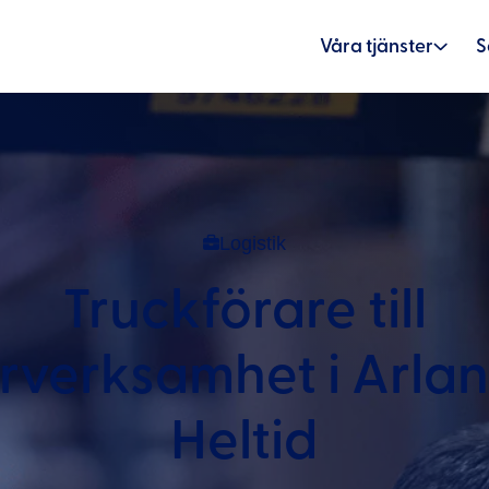
Våra tjänster
S
Logistik
Truckförare till
rverksamhet i Arla
Heltid