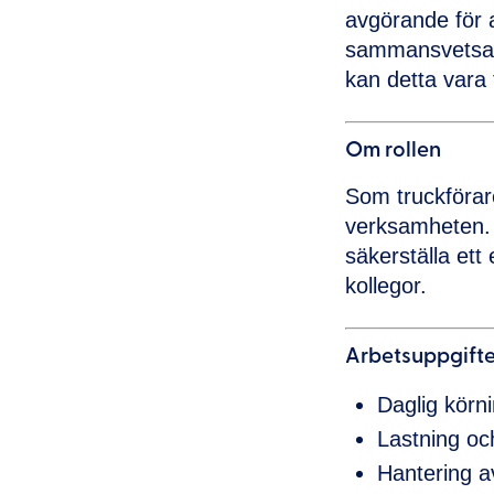
avgörande för a
sammansvetsat 
kan detta vara 
Om rollen
Som truckförare
verksamheten. D
säkerställa ett
kollegor.
Arbetsuppgifte
Daglig körn
Lastning oc
Hantering 