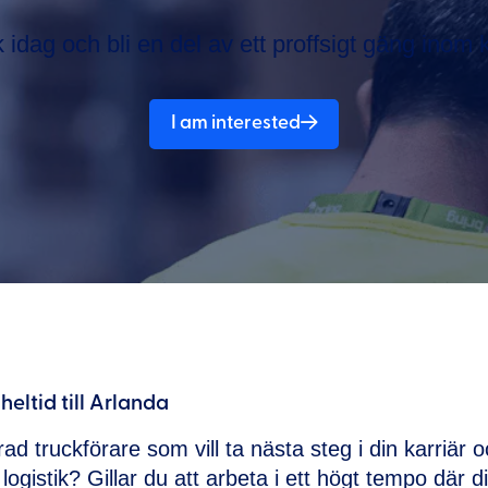
 idag och bli en del av ett proffsigt gäng inom k
I am interested
heltid till Arlanda
ad truckförare som vill ta nästa steg i din karriär o
ogistik? Gillar du att arbeta i ett högt tempo där di