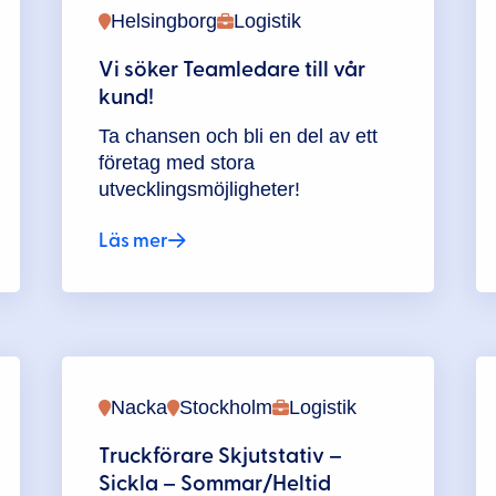
Helsingborg
Logistik
Vi söker Teamledare till vår
kund!
Ta chansen och bli en del av ett
företag med stora
utvecklingsmöjligheter!
Läs mer
Nacka
Stockholm
Logistik
Truckförare Skjutstativ –
Sickla – Sommar/Heltid