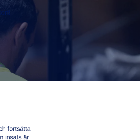
ort!
ch fortsätta
n insats är