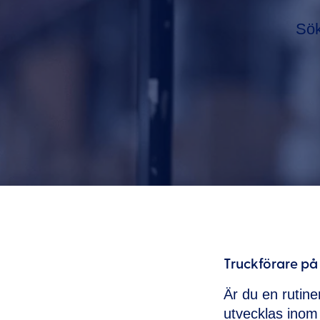
Sök
Truckförare på 
Är du en rutiner
utvecklas inom l