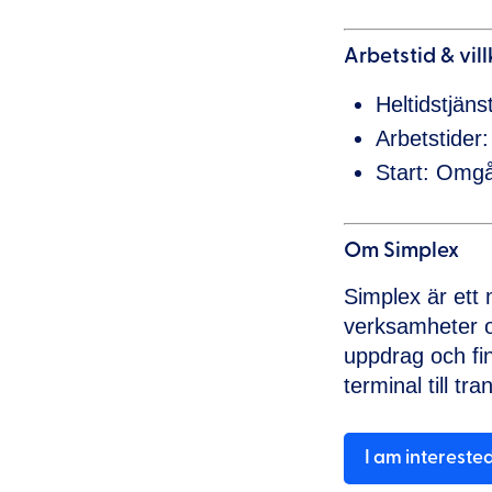
Arbetstid & vill
Heltidstjäns
Arbetstider
Start: Omg
Om Simplex
Simplex är ett
verksamheter o
uppdrag och fi
terminal till tra
I am intereste