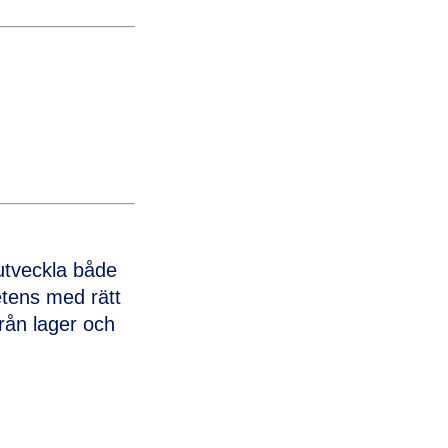
utveckla både
etens med rätt
rån lager och