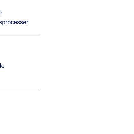
r
tsprocesser
de