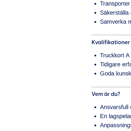
Transporter 
Säkerställa 
Samverka me
Kvalifikationer
Truckkort A
Tidigare erf
Goda kunskap
Vem är du?
Ansvarsfull 
En lagspelar
Anpassningsb