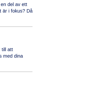
en del av ett
 är i fokus? Då
ill att
ns med dina