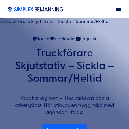
Nacka
Stockholm
Logistik
Truckförare
Skjutstativ – Sickla –
Sommar/Heltid
Vi söker dig som vill ha världens bästa
arbetsplats. Här utlovas en trygg miljö med
lagandan i fokus!