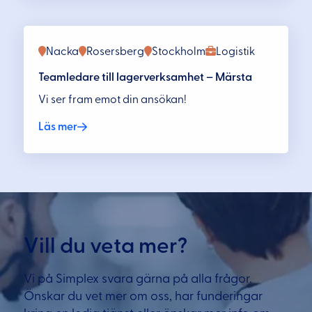
Nacka
Rosersberg
Stockholm
Logistik
Teamledare till lagerverksamhet – Märsta
Vi ser fram emot din ansökan!
Läs mer
Vill du veta mer?
Vi på Simplex svara gärna på alla frågor.
Önskar du vet mer om oss, har funderingar