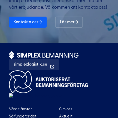
kring en ledig tjänst eller önskar mer info om
vårt erbjudande. Välkommen att kontakta oss!
Kontakta oss
Läs mer
simplexlogistik.se
Våra tjänster
Om oss
Så fungerar det
Aktuellt