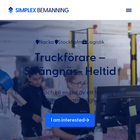
Nacka
Stockholm
Logistik
Truckförare –
Strängnäs- Heltid
Ta chansen och bli en del av ett företag med
stora utvecklingsmöjligheter!
I am interested