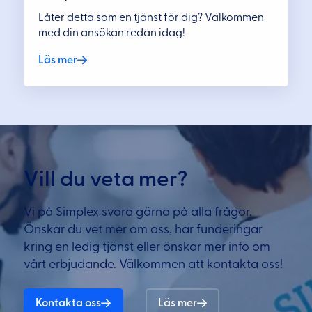
Låter detta som en tjänst för dig? Välkommen
med din ansökan redan idag!
Läs mer
Vill du veta mer?
Vi på Simplex svara gärna på alla frågor.
Önskar du vet mer om oss, har funderingar
kring en ledig tjänst eller önskar mer info om
vårt erbjudande. Välkommen att kontakta oss!
Kontakta oss
Läs mer