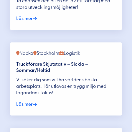
Ta chansen och bli en del av ett företag med
stora utvecklingsmöjligheter!
Läs mer
Nacka
Stockholm
Logistik
Truckförare Skjutstativ – Sickla –
Sommar/Heltid
Vi söker dig som vill ha världens bästa
arbetsplats. Här utlovas en trygg miljö med
lagandan i fokus!
Läs mer