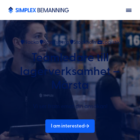
Nacka
Rosersberg
Stockholm
Logistik
Teamledare till
lagerverksamhet –
Märsta
Vi ser fram emot din ansökan!
I am interested