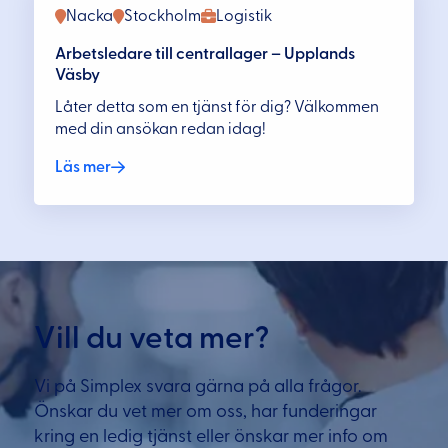
Nacka
Stockholm
Logistik
Arbetsledare till centrallager – Upplands
Väsby
Låter detta som en tjänst för dig? Välkommen
med din ansökan redan idag!
Läs mer
Vill du veta mer?
Vi på Simplex svara gärna på alla frågor.
Önskar du vet mer om oss, har funderingar
kring en ledig tjänst eller önskar mer info om