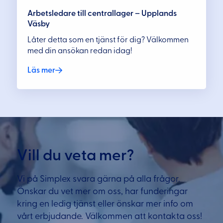
Arbetsledare till centrallager – Upplands
Väsby
Låter detta som en tjänst för dig? Välkommen
med din ansökan redan idag!
Läs mer
Vill du veta mer?
Vi på Simplex svara gärna på alla frågor.
Önskar du vet mer om oss, har funderingar
kring en ledig tjänst eller önskar mer info om
vårt erbjudande. Välkommen att kontakta oss!