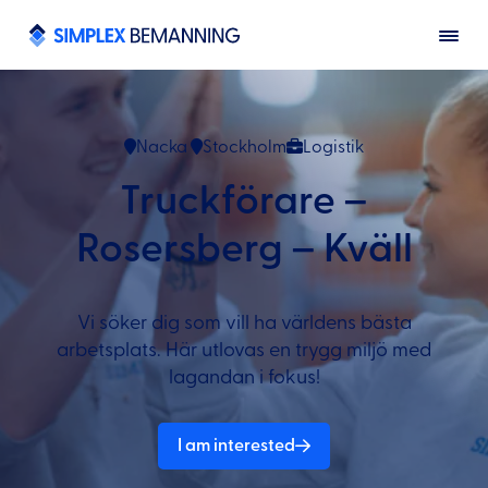
Nacka
Stockholm
Logistik
Truckförare –
Rosersberg – Kväll
Vi söker dig som vill ha världens bästa
arbetsplats. Här utlovas en trygg miljö med
lagandan i fokus!
I am interested