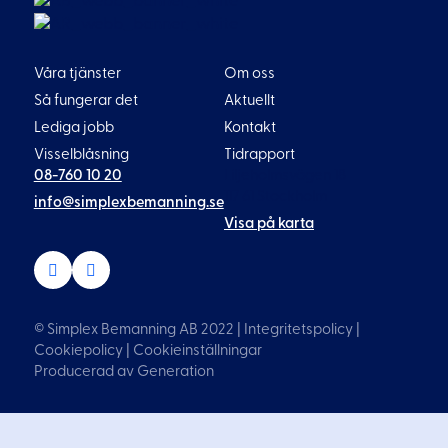
Våra tjänster
Om oss
Så fungerar det
Aktuellt
Lediga jobb
Kontakt
Visselblåsning
Tidrapport
08-760 10 20
Liljeholmsvägen 18
117 61 Stockholm
info@simplexbemanning.se
Visa på karta
© Simplex Bemanning AB 2022 |
Integritetspolicy
|
Cookiepolicy
|
Cookieinställningar
Producerad av
Generation