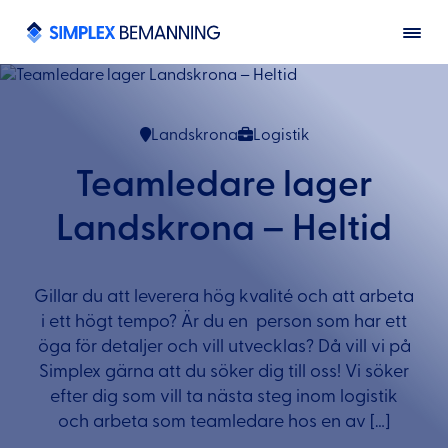
Landskrona
Logistik
Teamledare lager
Landskrona – Heltid
Gillar du att leverera hög kvalité och att arbeta
i ett högt tempo? Är du en person som har ett
öga för detaljer och vill utvecklas? Då vill vi på
Simplex gärna att du söker dig till oss! Vi söker
efter dig som vill ta nästa steg inom logistik
och arbeta som teamledare hos en av […]