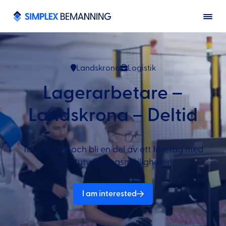
Landskrona
Logistik
Lagerarbetare –
Landskrona – Deltid
Ta chansen och bli en del av ett företag med
stora utvecklingsmöjligheter!
I am interested