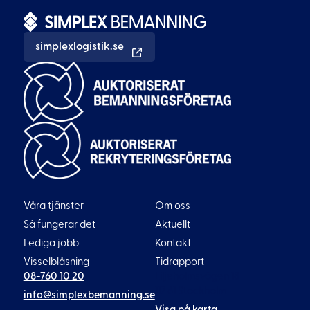
simplexlogistik.se
Våra tjänster
Om oss
Så fungerar det
Aktuellt
Lediga jobb
Kontakt
Visselblåsning
Tidrapport
08-760 10 20
Liljeholmsvägen 18
117 61 Stockholm
info@simplexbemanning.se
Visa på karta