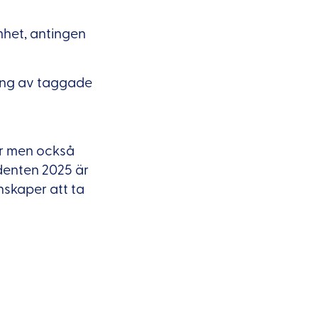
amhet, antingen
ing av taggade
er men också
denten 2025 är
nskaper att ta