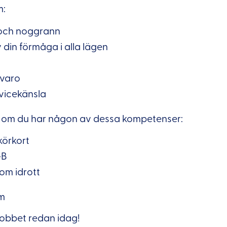
m:
 och noggrann
 din förmåga i alla lägen
rvaro
vicekänsla
 om du har någon av dessa kompetenser:
körkort
+B
om idrott
lm
obbet redan idag!