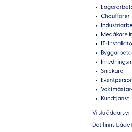
Lagerarbet
Chaufförer
Industriarb
Medåkare i
IT-Installatö
Byggarbeta
Inrednings
Snickare
Eventperso
Vaktmästar
Kundtjänst
Vi skräddarsyr 
Det finns både 