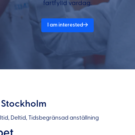
fartfylld vardag.
I am interested
 Stockholm
tid, Deltid, Tidsbegränsad anställning
bet