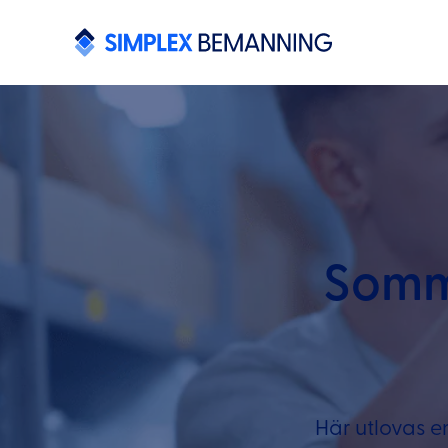
Somm
Här utlovas e