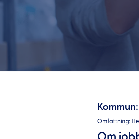
Kommun:
Omfattning: Hel
Om job