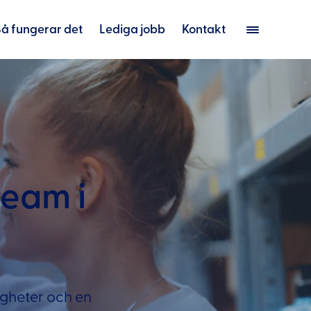
Så fungerar det
Lediga jobb
Kontakt
eam i
igheter och en