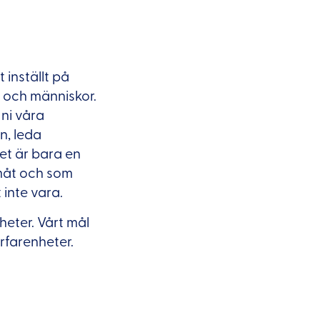
inställt på
ag och människor.
 ni våra
n, leda
et är bara en
amåt och som
 inte vara.
gheter. Vårt mål
rfarenheter.