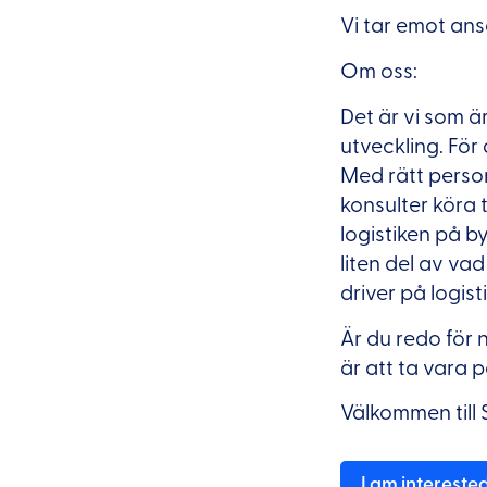
Vi tar emot ans
Om oss:
Det är vi som ä
utveckling. För 
Med rätt person,
konsulter köra 
logistiken på b
liten del av va
driver på logist
Är du redo för n
är att ta vara 
Välkommen till 
I am intereste