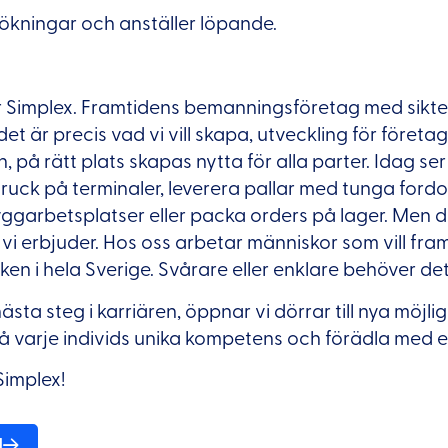
ökningar och anställer löpande.
r Simplex. Framtidens bemanningsföretag med siktet 
det är precis vad vi vill skapa, utveckling för föret
 på rätt plats skapas nytta för alla parter. Idag ser
truck på terminaler, leverera pallar med tunga fordo
yggarbetsplatser eller packa orders på lager. Men d
d vi erbjuder. Hos oss arbetar människor som vill fr
iken i hela Sverige. Svårare eller enklare behöver det
ästa steg i karriären, öppnar vi dörrar till nya möjli
på varje individs unika kompetens och förädla med e
Simplex!
d