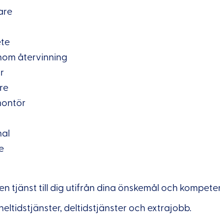
are
ete
nom återvinning
r
re
montör
nal
e
en tjänst till dig utifrån dina önskemål och kompete
heltidstjänster, deltidstjänster och extrajobb.