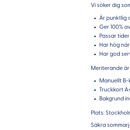
Vi söker dig so
Är punktlig
Ger 100% av
Passar tider
Har hög nä
Har god ser
Meriterande är
Manuellt B-
Truckkort A
Bakgrund in
Plats: Stockho
Säkra sommarj