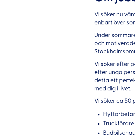
Vi söker nu vår
enbart över so
Under sommaren
och motiverade p
Stockholmsomr
Vi söker efter 
efter unga per
detta ett perfe
med dig i livet.
Vi söker ca 50 p
Flyttarbeta
Truckförare
Budbilschau