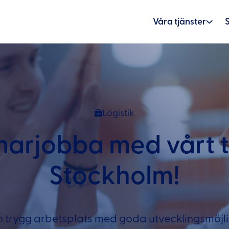
Våra tjänster
Logistik
arjobba med vårt t
Stockholm!
n trygg arbetsplats med goda utvecklingsmöjl