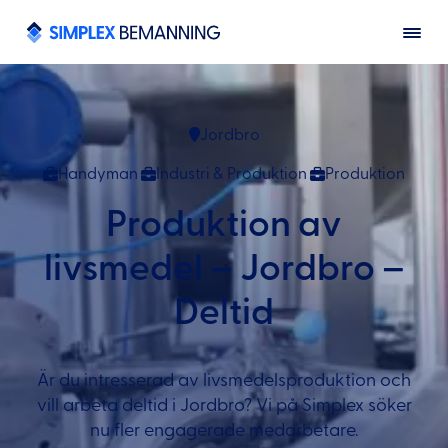
Jordbro
Handyman
Industri & Produktion
Produktion
Produktion av
livsmedel – Jordbro –
Deltid
Är du intresserad av livsmedelsproduktion och
vill arbeta deltid i Jordbro? Vi på Simplex söker
nu fler engagerade medarbetare.