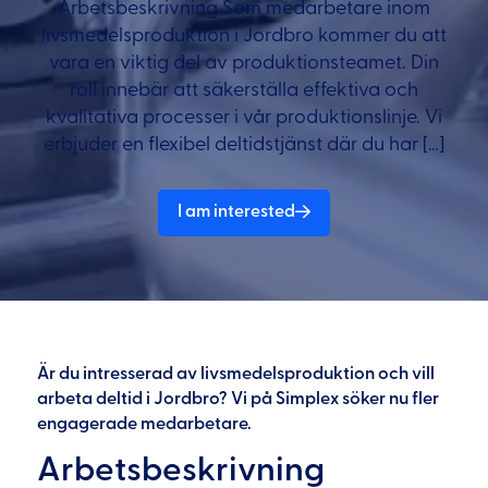
Arbetsbeskrivning Som medarbetare inom
livsmedelsproduktion i Jordbro kommer du att
vara en viktig del av produktionsteamet. Din
roll innebär att säkerställa effektiva och
kvalitativa processer i vår produktionslinje. Vi
erbjuder en flexibel deltidstjänst där du har […]
I am interested
Är du intresserad av livsmedelsproduktion och vill
arbeta deltid i Jordbro? Vi på Simplex söker nu fler
engagerade medarbetare.
Arbetsbeskrivning