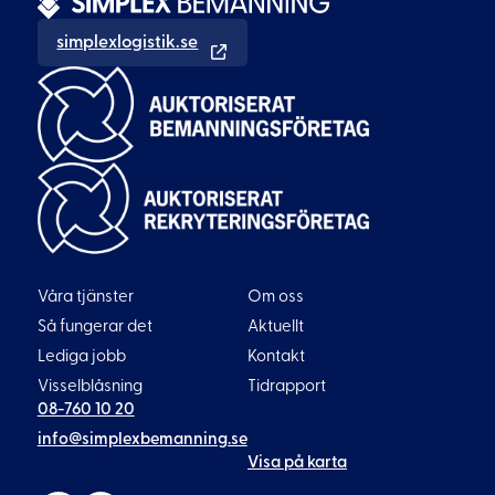
simplexlogistik.se
Våra tjänster
Om oss
Så fungerar det
Aktuellt
Lediga jobb
Kontakt
Visselblåsning
Tidrapport
08-760 10 20
Liljeholmsvägen 18
117 61 Stockholm
info@simplexbemanning.se
Visa på karta