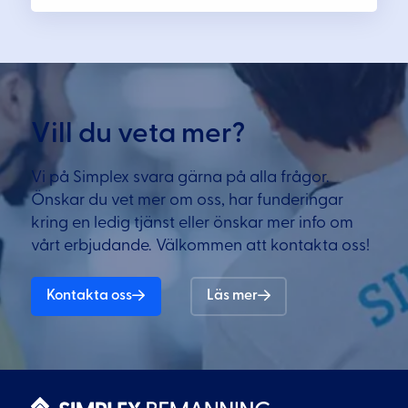
Vill du veta mer?
Vi på Simplex svara gärna på alla frågor.
Önskar du vet mer om oss, har funderingar
kring en ledig tjänst eller önskar mer info om
vårt erbjudande. Välkommen att kontakta oss!
Kontakta oss
Läs mer