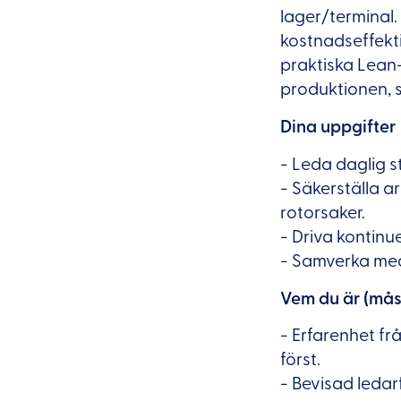
lager/terminal.
kostnadseffekti
praktiska Lean-
produktionen, s
Dina uppgifter
- Leda daglig st
- Säkerställa a
rotorsaker.
- Driva kontinue
- Samverka med 
Vem du är (mås
- Erfarenhet fr
först.
- Bevisad ledar