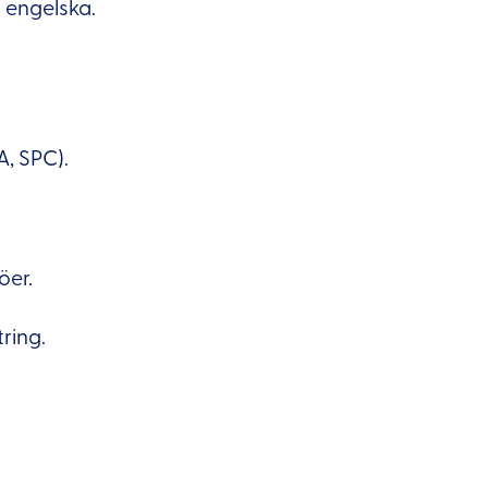
 engelska.
, SPC).
öer.
ring.