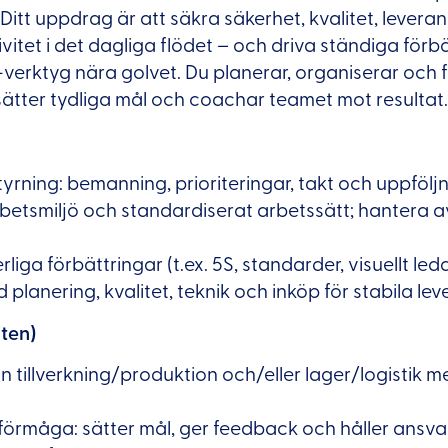
 Ditt uppdrag är att säkra säkerhet, kvalitet, levera
vitet i det dagliga flödet – och driva ständiga för
verktyg nära golvet. Du planerar, organiserar och f
ätter tydliga mål och coachar teamet mot resultat.
yrning: bemanning, prioriteringar, takt och uppföljn
rbetsmiljö och standardiserat arbetssätt; hantera a
rliga förbättringar (t.ex. 5S, standarder, visuellt led
planering, kvalitet, teknik och inköp för stabila lev
ten)
ån tillverkning/produktion och/eller lager/logistik 
förmåga: sätter mål, ger feedback och håller ansvar