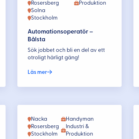
Rosersberg
Produktion
Solna
Stockholm
Automationsoperatör –
Bålsta
Sök jobbet och bli en del av ett
otroligt härligt gäng!
Läs mer
Nacka
Handyman
Rosersberg
Industri &
Stockholm
Produktion