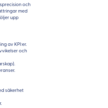
nsprecision och
bättringar med
öljer upp
ing av KPI:er.
vvikelser och
arskap).
eranser.
med säkerhet
.