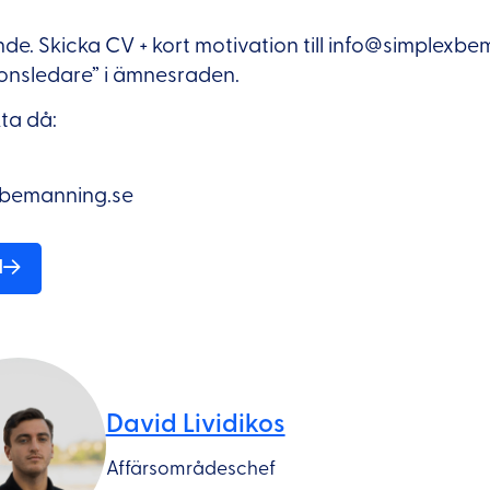
nde. Skicka CV + kort motivation till info@simplexb
onsledare” i ämnesraden.
ta då:
bemanning.se
d
David Lividikos
Affärsområdeschef