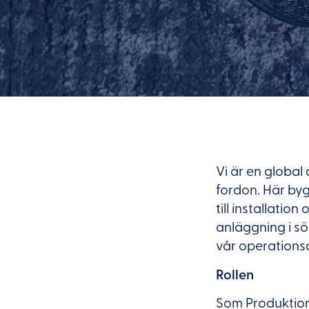
Vi är en globa
fordon. Här byg
till installatio
anläggning i sö
vår operations
Rollen
Som Produktion