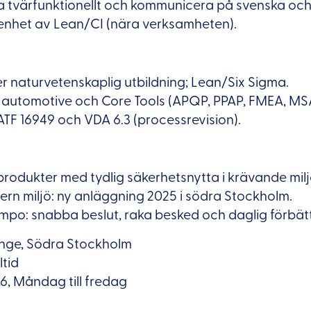
ta tvärfunktionellt och kommunicera på svenska och
renhet av Lean/CI (nära verksamheten).
ler naturvetenskaplig utbildning; Lean/Six Sigma.
v automotive och Core Tools (APQP, PPAP, FMEA, MSA
TF 16949 och VDA 6.3 (processrevision).
 produkter med tydlig säkerhetsnytta i krävande milj
dern miljö: ny anläggning 2025 i södra Stockholm.
empo: snabba beslut, raka besked och daglig förbätt
inge, Södra Stockholm
ltid
16, Måndag till fredag