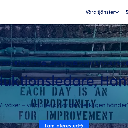
Våra tjänster
Nacka
Stockholm
Handyman
Industri & Produktion
duktionsledare, Han
Vi växer – vill du leda där det verkligen händer
I am interested