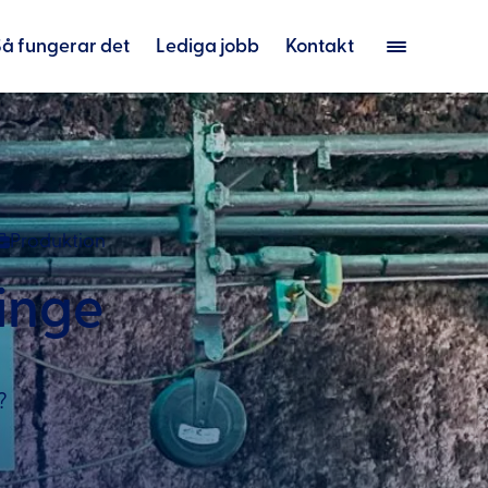
Så fungerar det
Lediga jobb
Kontakt
Produktion
inge
?