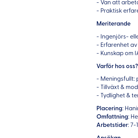
- Van att arbe
- Praktisk erfa
Meriterande
- Ingenjörs- el
- Erfarenhet a
- Kunskap om IA
Varför hos oss?
- Meningsfullt:
- Tillväxt & mo
- Tydlighet & t
Placering
: Han
Omfattning
: He
Arbetstider
: 7-
Ansökan