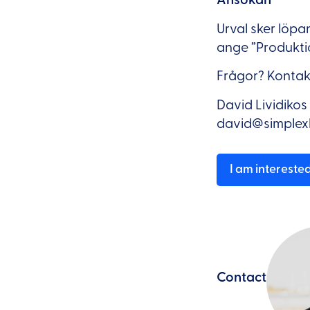
Urval sker löpa
ange ”Produkti
Frågor? Kontak
David Lividikos
david@simplex
I am intereste
Contact