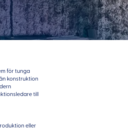
em för tunga
rån konstruktion
odern
tionsledare till
oduktion eller