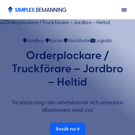
Jordbro
Nacka
Stockholm
Logistik
Orderplockare /
Truckförare – Jordbro
– Heltid
Ta nästa steg i din arbetskarriär och utvecklas
tillsammans med oss!
Ansök nu