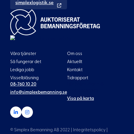
simplexlogistik.se
Våra tjänster
Om oss
Så fungerar det
Aktuellt
Lediga jobb
Kontakt
Visselblåsning
Tidrapport
08-760 10 20
Liljeholmsvägen 18
117 61 Stockholm
info@simplexbemanning.se
Visa på karta
© Simplex Bemanning AB 2022 |
Integritetspolicy
|