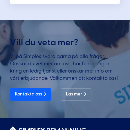
Vill du veta mer?
Vi på Simplex svara gärna på alla frågor.
Önskar du vet mer om oss, har funderingar
kring en ledig tjänst eller önskar mer info om
vårt erbjudande. Välkommen att kontakta oss!
Kontakta oss
Läs mer