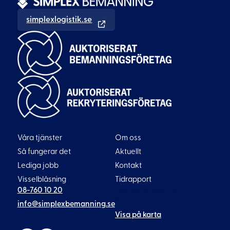
simplexlogistik.se
Våra tjänster
Om oss
Så fungerar det
Aktuellt
Lediga jobb
Kontakt
Visselblåsning
Tidrapport
08-760 10 20
Liljeholmsvägen 18
117 61 Stockholm
info@simplexbemanning.se
Visa på karta