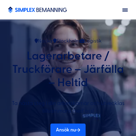
Nacka
Stockholm
Logistik
Lagerarbetare /
Truckförare – Järfälla
– Heltid
Ta nästa steg i din arbetskarriär och utvecklas
tillsammans med oss!
Ansök nu