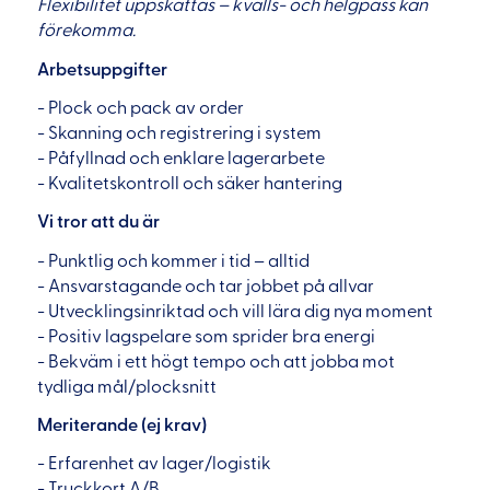
Flexibilitet uppskattas – kvälls- och helgpass kan
förekomma.
Arbetsuppgifter
- Plock och pack av order
- Skanning och registrering i system
- Påfyllnad och enklare lagerarbete
- Kvalitetskontroll och säker hantering
Vi tror att du är
- Punktlig och kommer i tid – alltid
- Ansvarstagande och tar jobbet på allvar
- Utvecklingsinriktad och vill lära dig nya moment
- Positiv lagspelare som sprider bra energi
- Bekväm i ett högt tempo och att jobba mot
tydliga mål/plocksnitt
Meriterande (ej krav)
- Erfarenhet av lager/logistik
- Truckkort A/B