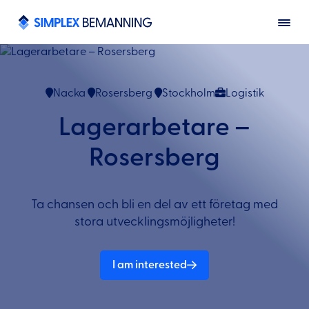
Nacka
Rosersberg
Stockholm
Logistik
Lagerarbetare –
Rosersberg
Ta chansen och bli en del av ett företag med
stora utvecklingsmöjligheter!
I am interested