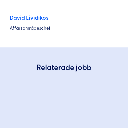
David Lividikos
Affärsområdeschef
Relaterade jobb
Nacka
Stockholm
Logistik
Lagerarbetare/chaufför – Jordbro – Heltid
Ta chansen och bli en del av ett företag med