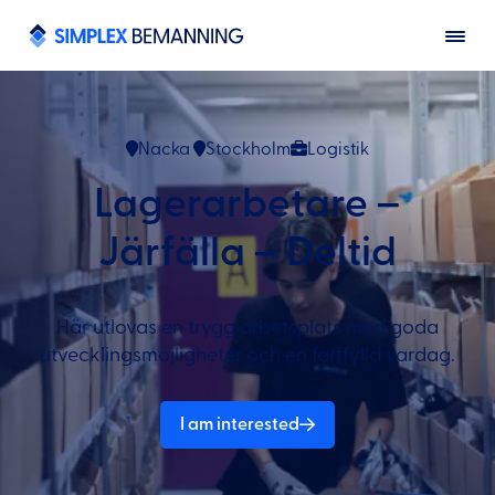
Nacka
Stockholm
Logistik
Lagerarbetare –
Järfälla – Deltid
Här utlovas en trygg arbetsplats med goda
utvecklingsmöjligheter och en fartfylld vardag.
I am interested