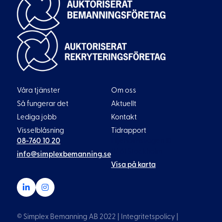
Våra tjänster
Om oss
Så fungerar det
Aktuellt
Lediga jobb
Kontakt
Visselblåsning
Tidrapport
08-760 10 20
Liljeholmsvägen 18
117 61 Stockholm
info@simplexbemanning.se
Visa på karta
© Simplex Bemanning AB 2022 |
Integritetspolicy
|