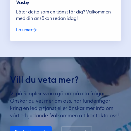
Väsby
Låter detta som en tjänst för dig? Välkommen
med din ansökan redan idag!
Läs mer
Vill du veta mer?
Vi på Simplex svara gärna på alla frågor.
Önskar du vet mer om oss, har funderingar
kring en ledig tjänst eller önskar mer info om
vårt erbjudande. Välkommen att kontakta oss!