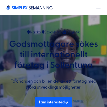
Nacka
Stockholm
Logistik
Godsmottagare sökes
till internationellt
företag i Sollentuna
Ta chansen och bli en del av ett företag med
stora utvecklingsmöjligheter!
I am interested