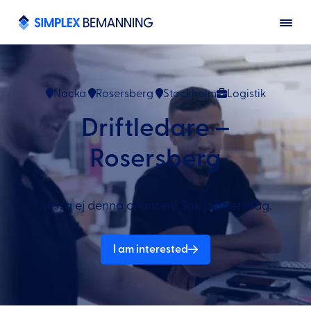
Nacka
Rosersberg
Stockholm
Logistik
Driftledare –
Rosersberg
Missa ej denna chansen! Sök jobbet idag.
I am interested