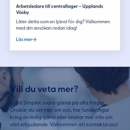
Arbetsledare till centrallager – Upplands
Väsby
Låter detta som en tjänst för dig? Välkommen
med din ansökan redan idag!
Läs mer
Vill du veta mer?
Vi på Simplex svara gärna på alla frågor.
Önskar du vet mer om oss, har funderingar
kring en ledig tjänst eller önskar mer info om
vårt erbjudande. Välkommen att kontakta oss!