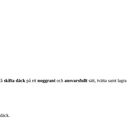
få
skifta däck
på ett
noggrant
och
ansvarsfullt
sätt, tvätta samt lagra
 däck.