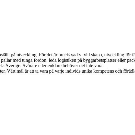
llt på utveckling. För det är precis vad vi vill skapa, utveckling för f
ra pallar med tunga fordon, leda logistiken på byggarbetsplatser eller pac
la Sverige. Svårare eller enklare behöver det inte vara.
heter. Vårt mål är att ta vara på varje individs unika kompetens och föräd