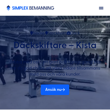
Nacka
Stockholm
Däck
Däckskiftare – Kista
Jobba med oss i ett glatt och härligt gäng! Här
har du god chans att växa vidare tillsammans
med oss och våra kunder.
Ansök nu