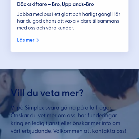
Däckskiftare – Bro, Upplands-Bro
Jobba med oss i ett glatt och härligt gäng! Här
har du god chans att växa vidare tillsammans
med oss och våra kunder.
Läs mer
Vill du veta mer?
Vi på Simplex svara gärna på alla frågor.
Önskar du vet mer om oss, har funderingar
kring en ledig tjänst eller önskar mer info om
vårt erbjudande. Välkommen att kontakta oss!