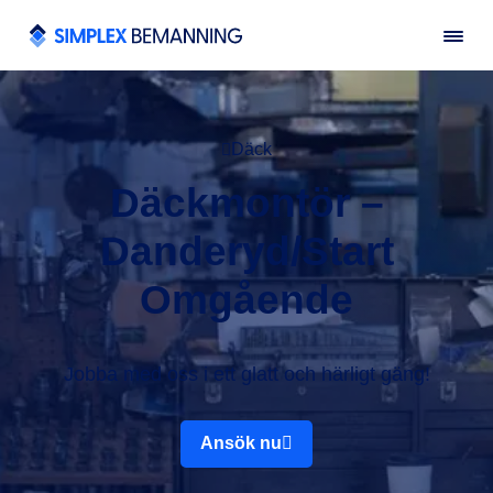
Däck
Däckmontör –
Danderyd/Start
Omgående
Jobba med oss i ett glatt och härligt gäng!
Ansök nu