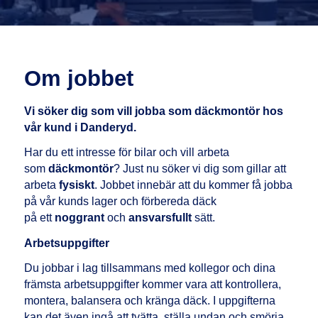
Om jobbet
Vi söker dig som vill jobba som däckmontör hos
vår kund i Danderyd.
Har du ett intresse för bilar och vill arbeta
som
däckmontör
? Just nu söker vi dig som gillar att
arbeta
fysiskt
. Jobbet innebär att du kommer få jobba
på vår kunds lager och förbereda däck
på ett
noggrant
och
ansvarsfullt
sätt.
Arbetsuppgifter
Du jobbar i lag tillsammans med kollegor och dina
främsta arbetsuppgifter kommer vara att kontrollera,
montera, balansera och kränga däck. I uppgifterna
kan det även ingå att tvätta, ställa undan och smörja