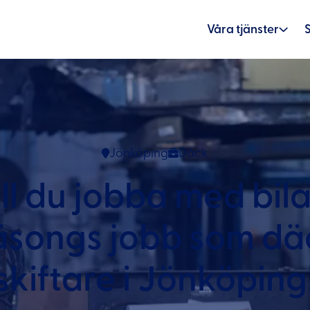
Våra tjänster
Jönköping
Däck
ill du jobba med bila
äsongs jobb som dä
skiftare i Jönköping