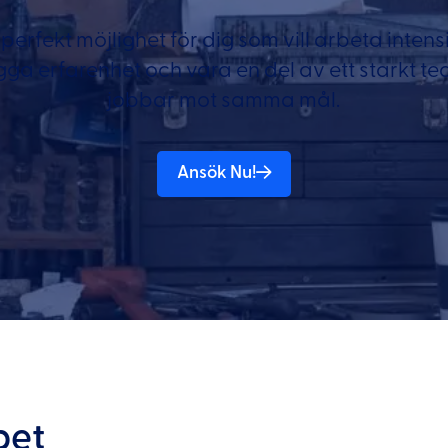
 perfekt möjlighet för dig som vill arbeta intens
gga erfarenhet och vara en del av ett starkt te
jobbar mot samma mål.
Ansök Nu!
bet