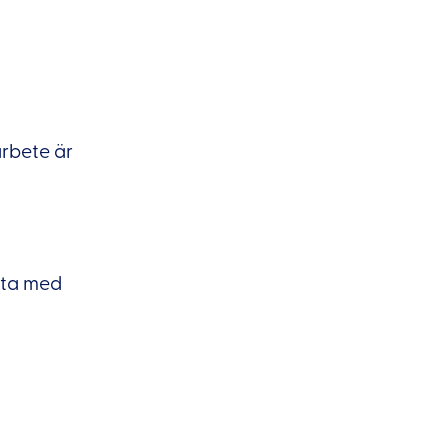
rbete är
beta med