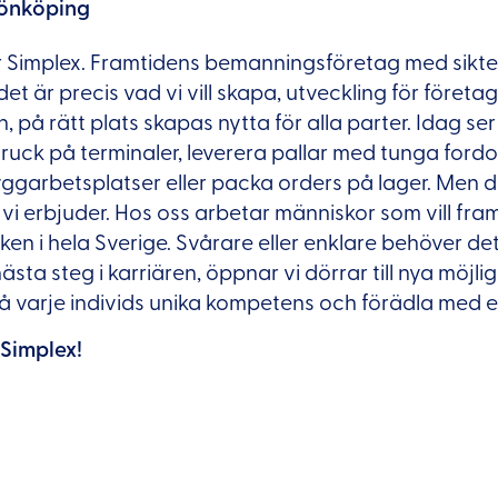
önköping
r Simplex. Framtidens bemanningsföretag med siktet 
det är precis vad vi vill skapa, utveckling för föret
 på rätt plats skapas nytta för alla parter. Idag ser
truck på terminaler, leverera pallar med tunga fordo
yggarbetsplatser eller packa orders på lager. Men d
d vi erbjuder. Hos oss arbetar människor som vill fr
iken i hela Sverige. Svårare eller enklare behöver det
ästa steg i karriären, öppnar vi dörrar till nya möjli
på varje individs unika kompetens och förädla med 
 Simplex!