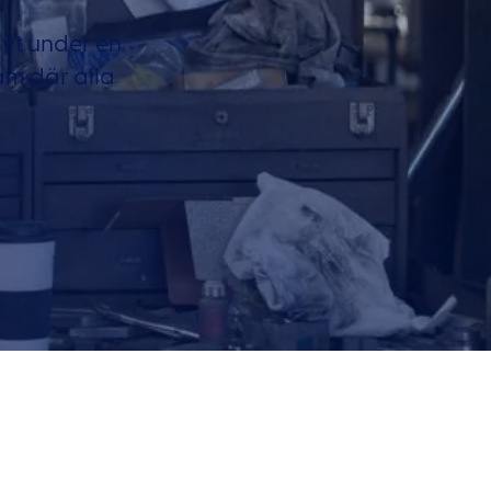
ivt under en
am där alla