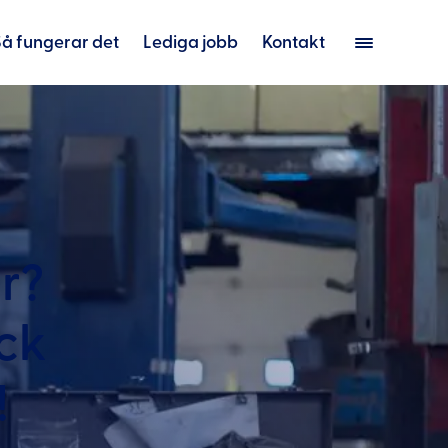
Så fungerar det
Lediga jobb
Kontakt
r?
ck
!