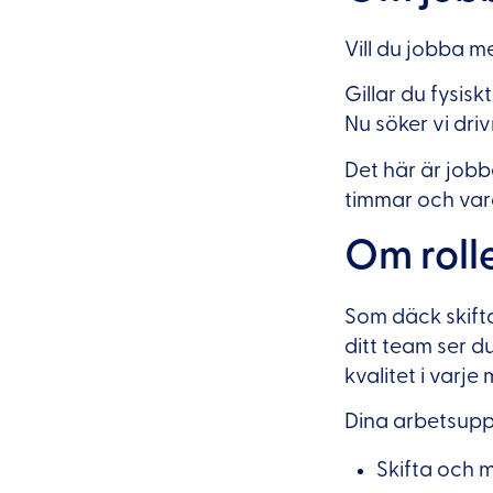
Vill du jobba me
Gillar du fysis
Nu söker vi driv
Det här är jobb
timmar och vara
Om roll
Som däck skift
ditt team ser d
kvalitet i varje
Dina arbetsuppg
Skifta och 