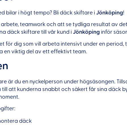
d bilar i högt tempo? Bli däck skiftare i
Jönköping
!
kt arbete, teamwork och att se tydliga resultat av de
na däck skiftare till vår kund i
Jönköping
inför säso
et för dig som vill arbeta intensivt under en period,
 en viktig del av ett effektivt team.
en
are är du en nyckelperson under högsäsongen. Til
u till att kunderna snabbt och säkert får sina däck 
 moment.
ifter:
montera däck