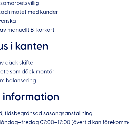
 samarbetsvillig
ktad i mötet med kunder
svenska
av manuellt B-körkort
us i kanten
av däck skifte
bete som däck montör
m balansering
k information
d, tidsbegränsad säsongsanställning
åndag–fredag 07:00–17:00 (övertid kan förekomm