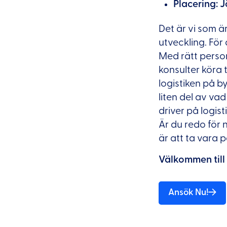
Placering:
J
Det är vi som ä
utveckling. För 
Med rätt person,
konsulter köra 
logistiken på b
liten del av va
driver på logist
Är du redo för n
är att ta vara 
Välkommen till
Ansök Nu!