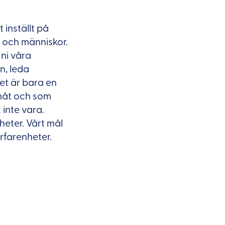
inställt på
ag och människor.
 ni våra
n, leda
et är bara en
amåt och som
 inte vara.
gheter. Vårt mål
erfarenheter.