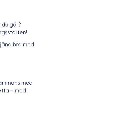
t du gör?
ngsstarten!
 tjäna bra med
lsammans med
bytta – med