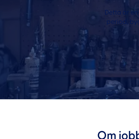
Detta är en
period, by
Om job