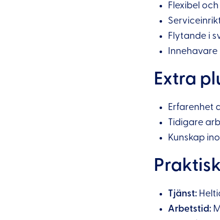
Flexibel och
Serviceinri
Flytande i 
Innehavare 
Extra pl
Erfarenhet 
Tidigare ar
Kunskap ino
Praktis
Tjänst:
Helti
Arbetstid:
M