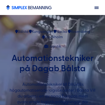
Bålsta
Kungsängen
Nacka
Rosersberg
Stockholm
Logistik
Automationstekniker
på Dagab Bålsta
Automationstekniker till DAGABs
högautomatiserade logistikcenter i Bålsta Vill
du arbeta i en av norra Europas mest
avancerade logistik­anläggningar, där