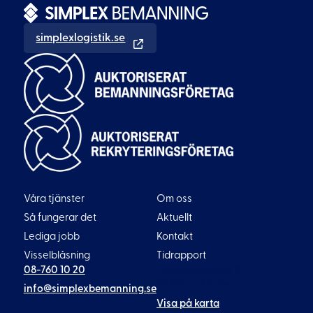
simplexlogistik.se
Våra tjänster
Om oss
Så fungerar det
Aktuellt
Lediga jobb
Kontakt
Visselblåsning
Tidrapport
08-760 10 20
Liljeholmsvägen 18
117 61 Stockholm
info@simplexbemanning.se
Visa på karta