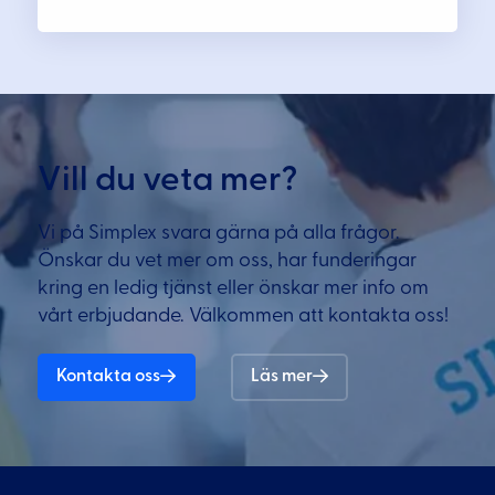
Vill du veta mer?
Vi på Simplex svara gärna på alla frågor.
Önskar du vet mer om oss, har funderingar
kring en ledig tjänst eller önskar mer info om
vårt erbjudande. Välkommen att kontakta oss!
Kontakta oss
Läs mer