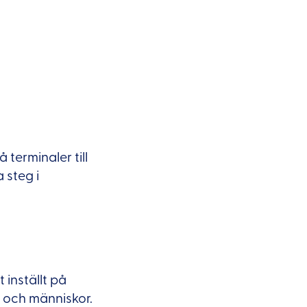
 terminaler till
 steg i
inställt på
ag och människor.