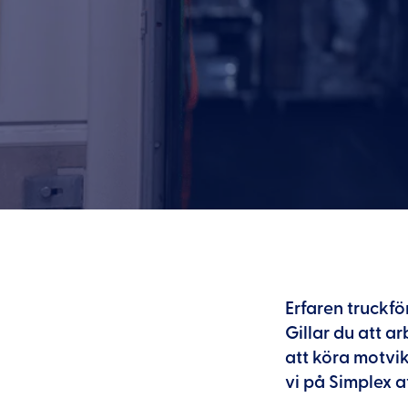
Erfaren truckfö
Gillar du att a
att köra motvikt
vi på Simplex at