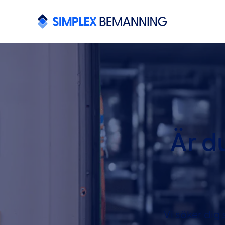
Är d
Vi söker dig