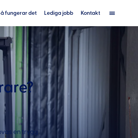
Så fungerar det
Lediga jobb
Kontakt
rare?
ovas en trygg