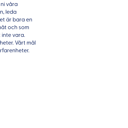
 ni våra
n, leda
et är bara en
amåt och som
 inte vara.
gheter. Vårt mål
erfarenheter.