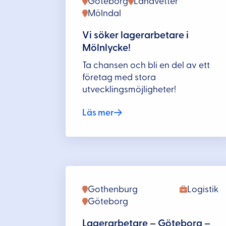
Göteborg
Landvetter
Mölndal
Vi söker lagerarbetare i
Mölnlycke!
Ta chansen och bli en del av ett
företag med stora
utvecklingsmöjligheter!
Läs mer
Gothenburg
Logistik
Göteborg
Lagerarbetare – Göteborg –