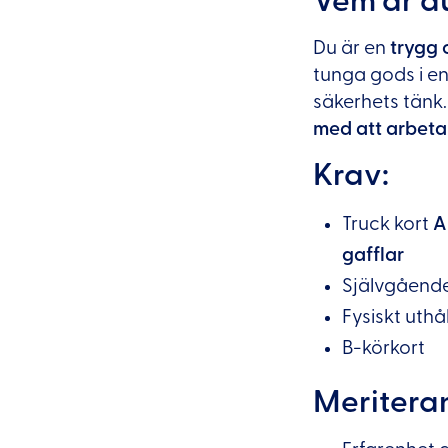
Vem är d
Du är en
trygg 
tunga gods i en
säkerhets tänk. 
med att arbeta
Krav:
Truck kort
A
gafflar
Självgående
Fysiskt uthå
B-körkort
Meritera