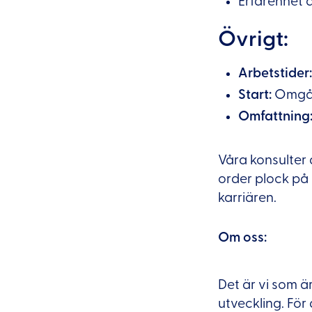
Erfarenhet a
Övrigt:
Arbetstider
Start:
Omgåe
Omfattning
Våra konsulter d
order plock på 
karriären.
Om oss:
Det är vi som ä
utveckling. För 