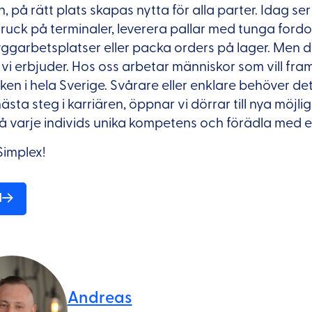
 på rätt plats skapas nytta för alla parter. Idag ser
truck på terminaler, leverera pallar med tunga fordo
yggarbetsplatser eller packa orders på lager. Men d
d vi erbjuder. Hos oss arbetar människor som vill fr
iken i hela Sverige. Svårare eller enklare behöver det
ästa steg i karriären, öppnar vi dörrar till nya möjli
på varje individs unika kompetens och förädla med 
Simplex!
d
Andreas