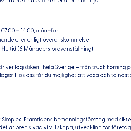
v arbete i industriell eller utomhusmiljö
:
07.00 – 16.00, mån–fre.
nde eller enligt överenskommelse
:
Heltid (6 Månaders provanställning)
river logistiken i hela Sverige – från truck körning på
lager. Hos oss får du möjlighet att växa och ta nästa
r Simplex. Framtidens bemanningsföretag med siktet 
det är precis vad vi vill skapa, utveckling för föret