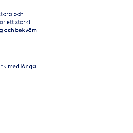
stora och
r ett starkt
lig och bekväm
uck
med långa