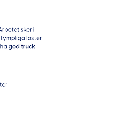
 Arbetet sker i
otympliga laster
 ha
god truck
ter