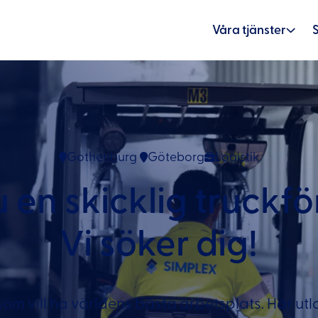
Våra tjänster
Gothenburg
Göteborg
Logistik
u en skicklig truckfö
Vi söker dig!
 som vill ha världens bästa arbetsplats. Här utl