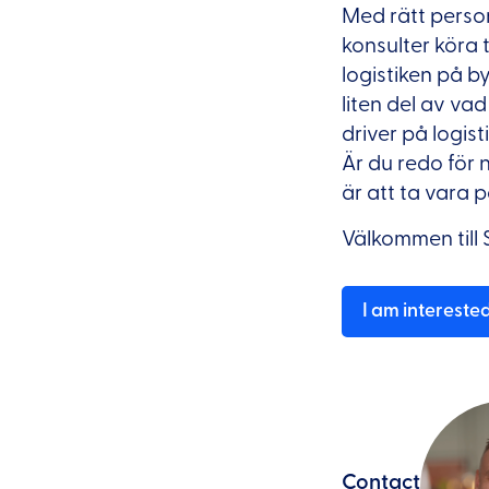
Med rätt person,
konsulter köra 
logistiken på b
liten del av va
driver på logist
Är du redo för n
är att ta vara 
Välkommen till 
I am intereste
Contact