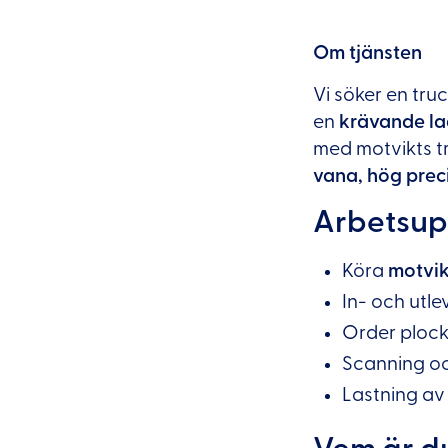
Om tjänsten
Vi söker en truc
en
krävande la
med motvikts t
vana, hög preci
Arbetsup
Köra
motvik
In- och utl
Order plock 
Scanning oc
Lastning av 