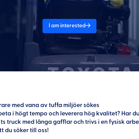
miljö med lagandan i fokus!
I am interested
rare med vana av tuffa miljöer sökes
rbeta i högt tempo och leverera hög kvalitet? Har d
s truck med långa gafflar och trivs i en fysisk arbet
t du söker till oss!