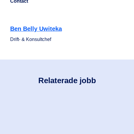
Contact
Ben Belly Uwiteka
Drift- & Konsultchef
Relaterade jobb
Gothenburg
Göteborg
Landvetter
Logistik
Mölndal