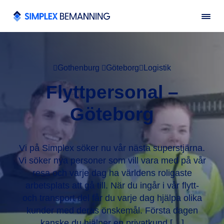
Gothenburg
Göteborg
Logistik
Flyttpersonal –
Göteborg
Vi på Simplex söker nu vår nästa superstjärna.
Vi söker nya personer som vill vara med på vår
resa och varje dag ha världens roligaste
arbetsplats att gå till. När du ingår i vår flytt-
och transport del får du varje dag hjälpa olika
kunder med deras önskemål. Första dagen
kanske du hjälper en privatkund […]