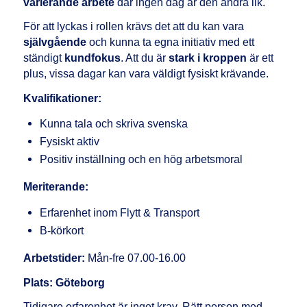
varierande arbete
där ingen dag är den andra lik.
För att lyckas i rollen krävs det att du kan vara
självgående
och kunna ta egna initiativ med ett
ständigt
kundfokus
. Att du är
stark i kroppen
är ett
plus, vissa dagar kan vara väldigt fysiskt krävande.
Kvalifikationer:
Kunna tala och skriva svenska
Fysiskt aktiv
Positiv inställning och en hög arbetsmoral
Meriterande:
Erfarenhet inom Flytt & Transport
B-körkort
Arbetstider:
Mån-fre 07.00-16.00
Plats: Göteborg
Tidigare erfarenhet är inget krav. Rätt person med