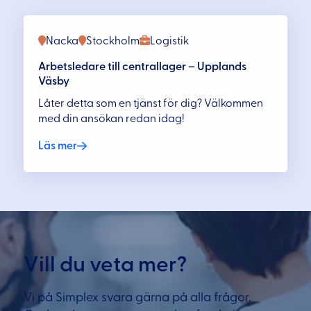
Nacka
Stockholm
Logistik
Arbetsledare till centrallager – Upplands
Väsby
Låter detta som en tjänst för dig? Välkommen
med din ansökan redan idag!
Läs mer
Vill du veta mer?
Vi på Simplex svara gärna på alla frågor.