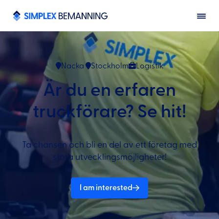
Nacka
Stockholm
Logistik
Är du en erfaren
truckförare? Se hit!
Ta chansen och bli en del av ett företag med
stora utvecklingsmöjligheter!
I am interested