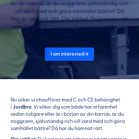
av din karriär, är du noggrann, självständig och
vill vara med och göra samhället bättre? Då
har du hamnat rätt. Om jobbet: Du kommer att
arbeta med att samla in återvinningsmaterial i
hela […]
I am interested
Nu söker vi chaufförer med C och CE behörighet
i
Jordbro
. Vi söker dig som både har erfarenhet
sedan tidigare eller är i början av din karriär, är du
noggrann, självständig och vill vara med och göra
samhället bättre? Då har du hamnat rätt.