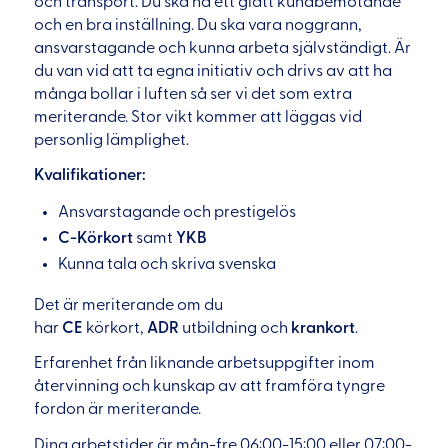
och transport. Du ska ha ett glatt kundbemötande
och en bra inställning. Du ska vara noggrann,
ansvarstagande och kunna arbeta självständigt. Är
du van vid att ta egna initiativ och drivs av att ha
många bollar i luften så ser vi det som extra
meriterande. Stor vikt kommer att läggas vid
personlig lämplighet.
Kvalifikationer:
Ansvarstagande och prestigelös
C-Körkort
samt
YKB
Kunna tala och skriva svenska
Det är meriterande om du
har
CE
körkort,
ADR
utbildning och
krankort
.
Erfarenhet från liknande arbetsuppgifter inom
återvinning och kunskap av att framföra tyngre
fordon är meriterande.
Dina arbetstider är mån-fre 06:00-15:00 eller 07:00-