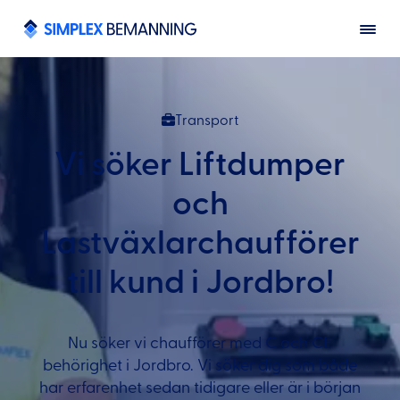
Transport
Vi söker Liftdumper
och
Lastväxlarchaufförer
till kund i Jordbro!
Nu söker vi chaufförer med C och CE
behörighet i Jordbro. Vi söker dig som både
har erfarenhet sedan tidigare eller är i början