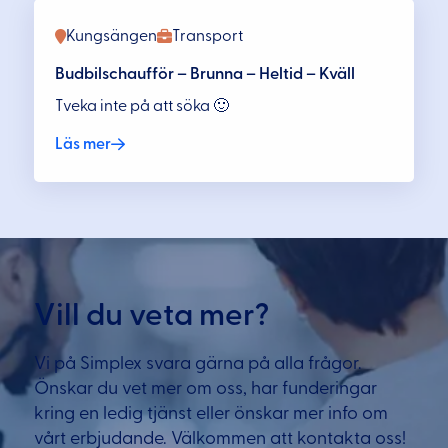
Kungsängen
Transport
Budbilschaufför – Brunna – Heltid – Kväll
Tveka inte på att söka 🙂
Läs mer
Vill du veta mer?
Vi på Simplex svara gärna på alla frågor.
Önskar du vet mer om oss, har funderingar
kring en ledig tjänst eller önskar mer info om
vårt erbjudande. Välkommen att kontakta oss!