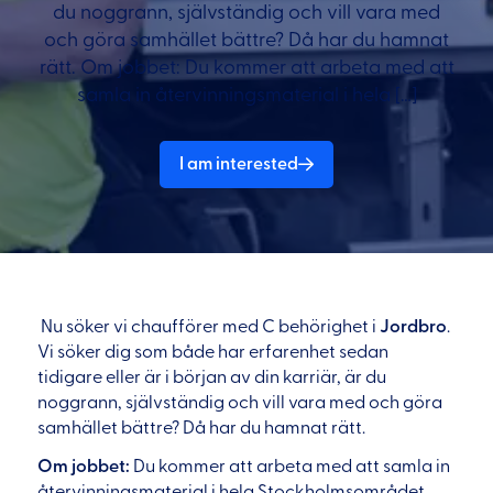
du noggrann, självständig och vill vara med
och göra samhället bättre? Då har du hamnat
rätt. Om jobbet: Du kommer att arbeta med att
samla in återvinningsmaterial i hela […]
I am interested
Nu söker vi chaufförer med C behörighet i
Jordbro
.
Vi söker dig som både har erfarenhet sedan
tidigare eller är i början av din karriär, är du
noggrann, självständig och vill vara med och göra
samhället bättre? Då har du hamnat rätt.
Om jobbet:
Du kommer att arbeta med att samla in
återvinningsmaterial i hela Stockholmsområdet.