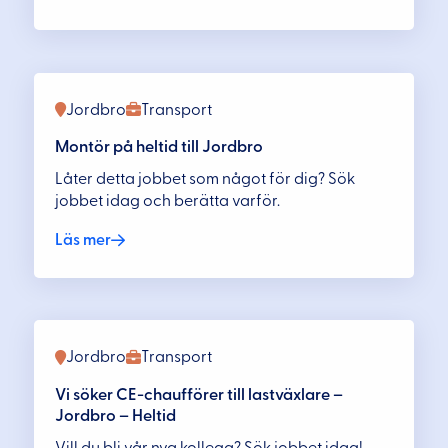
Jordbro
Transport
Montör på heltid till Jordbro
Låter detta jobbet som något för dig? Sök
jobbet idag och berätta varför.
Läs mer
Jordbro
Transport
Vi söker CE-chaufförer till lastväxlare –
Jordbro – Heltid
Vill du bli vår nya kollega? Sök jobbet idag!