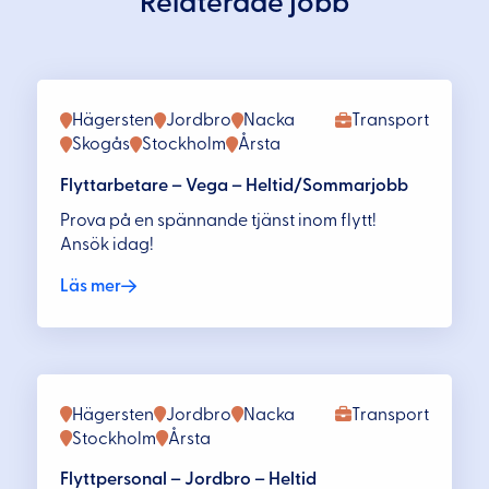
Relaterade jobb
Hägersten
Jordbro
Nacka
Transport
Skogås
Stockholm
Årsta
Flyttarbetare – Vega – Heltid/Sommarjobb
Prova på en spännande tjänst inom flytt!
Ansök idag!
Läs mer
Hägersten
Jordbro
Nacka
Transport
Stockholm
Årsta
Flyttpersonal – Jordbro – Heltid