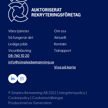
Våra tjänster
Om oss
Så fungerar det
Aktuellt
Lediga jobb
Kontakt
Visselblåsning
Tidrapport
08-760 10 20
Liljeholmsvägen 18
117 61 Stockholm
info@simplexbemanning.se
Visa på karta
© Simplex Bemanning AB 2022 |
Integritetspolicy
|
Cookiepolicy
|
Cookieinställningar
Producerad av
Generation