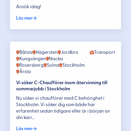
Ansök idag!
Läs mer
Bålsta
Hägersten
Jordbro
Transport
Kungsängen
Nacka
Rosersberg
Solna
Stockholm
Årsta
Vi söker C-Chaufförer inom återvinning till
sommarjobb i Stockholm
Nu söker vi chaufförer med C behörighet i
Stockholm. Vi söker dig som både har
erfarenhet sedan tidigare eller är i början av
din karr...
Läs mer