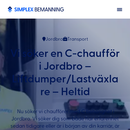
Jordbro
Transport
Vi söker en C-chaufför
i Jordbro –
Liftdumper/Lastväxla
re – Heltid
Nu söker vi chaufförer med C behörighet i
Jordbro. Vi söker dig som både har erfarenhet
sedan tidigare eller är i början av din karriär, är