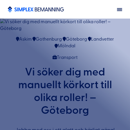
Askim
Gothenburg
Göteborg
Landvetter
Mölndal
Transport
Vi söker dig med
manuellt körkort till
olika roller! –
Göteborg