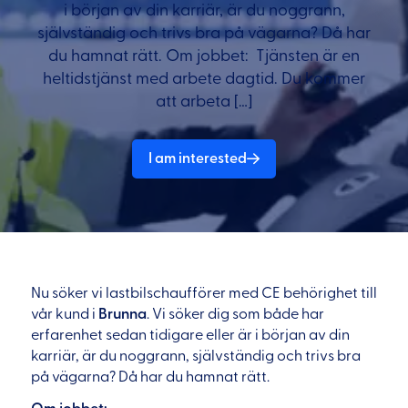
i början av din karriär, är du noggrann,
självständig och trivs bra på vägarna? Då har
du hamnat rätt. Om jobbet: Tjänsten är en
heltidstjänst med arbete dagtid. Du kommer
att arbeta […]
I am interested
Nu söker vi lastbilschaufförer med CE behörighet till
vår kund i
Brunna
. Vi söker dig som både har
erfarenhet sedan tidigare eller är i början av din
karriär, är du noggrann, självständig och trivs bra
på vägarna? Då har du hamnat rätt.