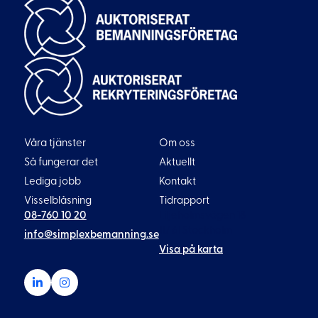
Våra tjänster
Om oss
Så fungerar det
Aktuellt
Lediga jobb
Kontakt
Visselblåsning
Tidrapport
08-760 10 20
Liljeholmsvägen 18
117 61 Stockholm
info@simplexbemanning.se
Visa på karta