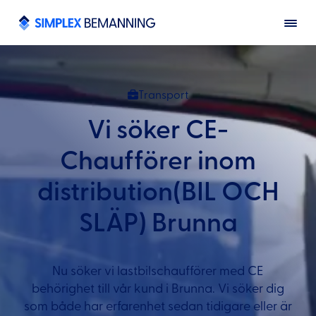
Transport
Vi söker CE-
Chaufförer inom
distribution(BIL OCH
SLÄP) Brunna
Nu söker vi lastbilschaufförer med CE
behörighet till vår kund i Brunna. Vi söker dig
som både har erfarenhet sedan tidigare eller är