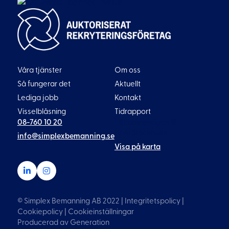
Våra tjänster
Om oss
Så fungerar det
Aktuellt
Lediga jobb
Kontakt
Visselblåsning
Tidrapport
08-760 10 20
Liljeholmsvägen 18
117 61 Stockholm
info@simplexbemanning.se
Visa på karta
© Simplex Bemanning AB 2022 |
Integritetspolicy
|
Cookiepolicy
|
Cookieinställningar
Producerad av
Generation