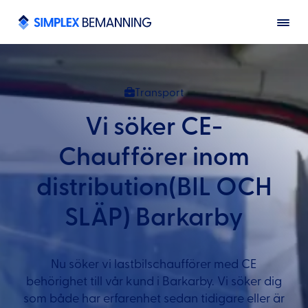
Transport
Vi söker CE-
Chaufförer inom
distribution(BIL OCH
SLÄP) Barkarby
Nu söker vi lastbilschaufförer med CE
behörighet till vår kund i Barkarby. Vi söker dig
som både har erfarenhet sedan tidigare eller är