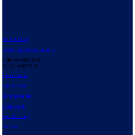
08-760 10 20
info@simplexbemanning.se
Liljeholmsvägen 18
117 61 Stockholm
Visa på karta
Våra tjänster
Så fungerar det
Lediga jobb
Visselblåsning
Om oss