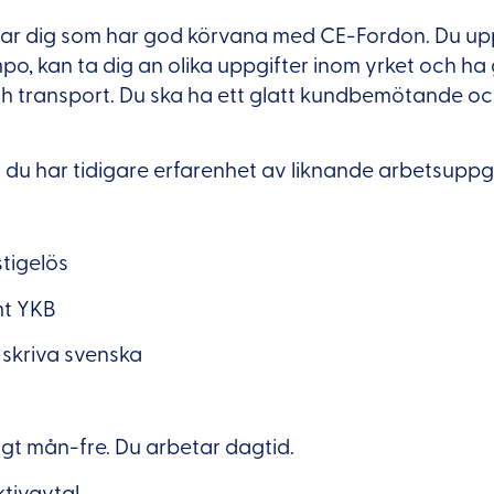
sar dig som har god körvana med CE-Fordon. Du upp
o, kan ta dig an olika uppgifter inom yrket och h
ch transport. Du ska ha ett glatt kundbemötande oc
t du har tidigare erfarenhet av liknande arbetsuppgi
stigelös
mt YKB
 skriva svenska
agt mån-fre. Du arbetar dagtid.
ktivavtal.