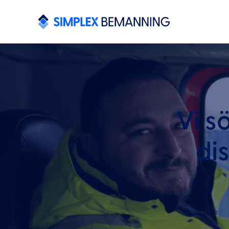
Vi s
dis