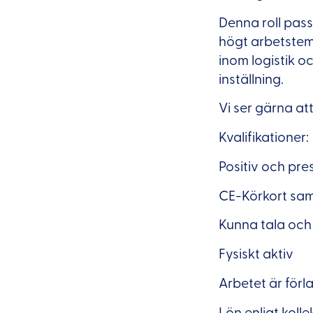
Denna roll pas
högt arbetstemp
inom logistik o
inställning.
Vi ser gärna at
Kvalifikationer:
Positiv och pre
CE-Körkort sa
Kunna tala och
Fysiskt aktiv
Arbetet är förl
Lön enligt kolle