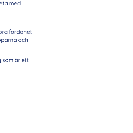
beta med
köra fordonet
äpparna och
 som är ett