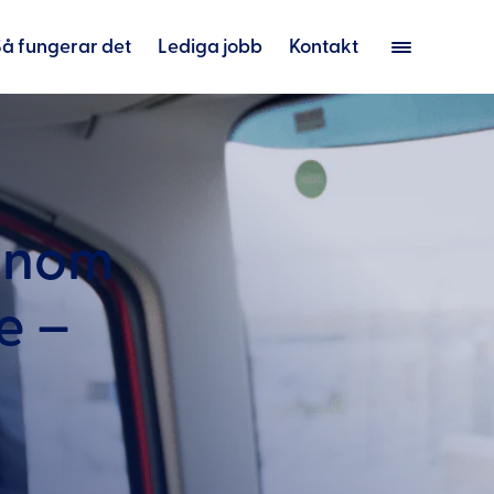
Så fungerar det
Lediga jobb
Kontakt
 inom
je –