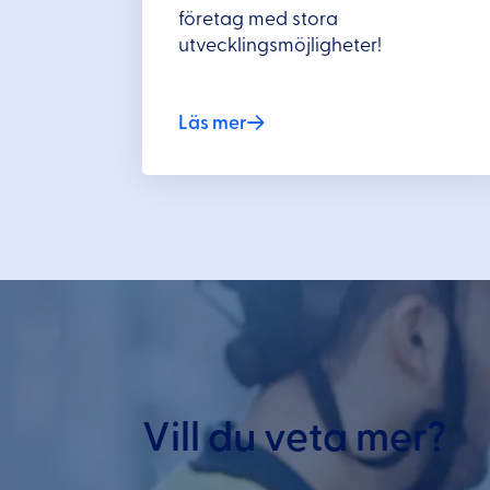
företag med stora
utvecklingsmöjligheter!
Läs mer
Vill du veta mer?