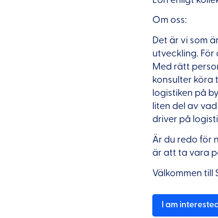
Om oss:
Det är vi som ä
utveckling. För 
Med rätt person,
konsulter köra 
logistiken på b
liten del av va
driver på logist
Är du redo för n
är att ta vara 
Välkommen till 
I am intereste