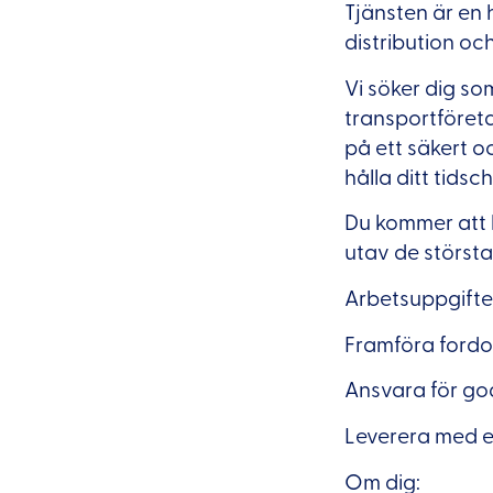
Tjänsten är en
distribution och
Vi söker dig so
transportföreta
på ett säkert o
hålla ditt tids
Du kommer att h
utav de största 
Arbetsuppgifte
Framföra fordon
Ansvara för god
Leverera med e
Om dig: