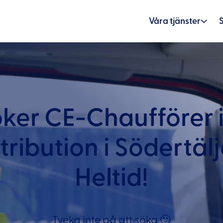
Våra tjänster
öker CE-Chaufförer
tribution i Södertäl
Heltid!
Tveka inte på att söka 🙂