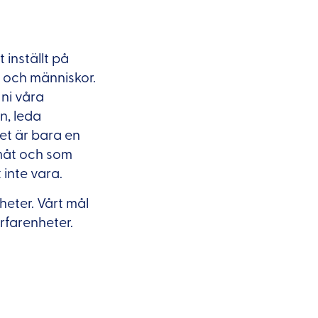
inställt på
ag och människor.
 ni våra
n, leda
et är bara en
amåt och som
 inte vara.
gheter. Vårt mål
rfarenheter.