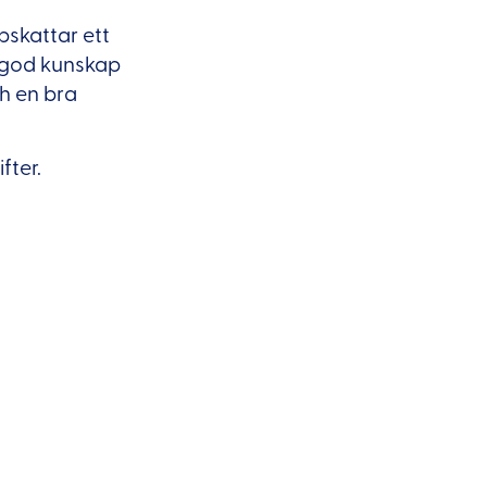
skattar ett
a god kunskap
h en bra
fter.