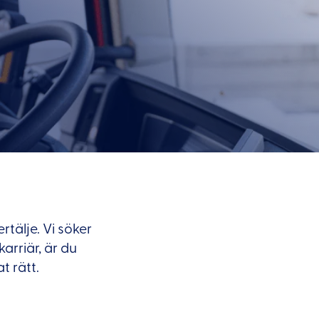
rtälje. Vi söker
arriär, är du
t rätt.