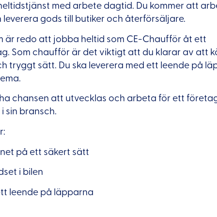
 heltidstjänst med arbete dagtid. Du kommer att ar
 leverera gods till butiker och återförsäljare.
m är redo att jobba heltid som CE-Chaufför åt ett
g. Som chaufför är det viktigt att du klarar av att 
ch tryggt sätt. Du ska leverera med ett leende på l
chema.
a chansen att utvecklas och arbeta för ett företag
i sin bransch.
r:
et på ett säkert sätt
set i bilen
tt leende på läpparna