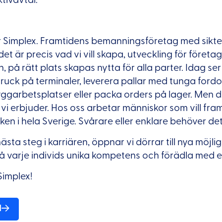
r Simplex. Framtidens bemanningsföretag med siktet 
det är precis vad vi vill skapa, utveckling för föret
 på rätt plats skapas nytta för alla parter. Idag ser
truck på terminaler, leverera pallar med tunga fordo
yggarbetsplatser eller packa orders på lager. Men d
d vi erbjuder. Hos oss arbetar människor som vill fr
iken i hela Sverige. Svårare eller enklare behöver det
ästa steg i karriären, öppnar vi dörrar till nya möjli
på varje individs unika kompetens och förädla med e
Simplex!
d