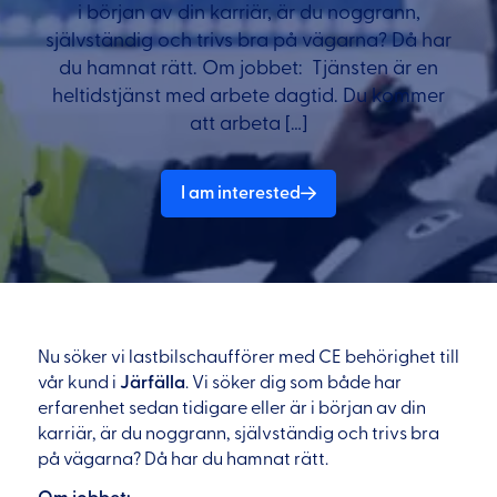
i början av din karriär, är du noggrann,
självständig och trivs bra på vägarna? Då har
du hamnat rätt. Om jobbet: Tjänsten är en
heltidstjänst med arbete dagtid. Du kommer
att arbeta […]
I am interested
Nu söker vi lastbilschaufförer med CE behörighet till
vår kund i
Järfälla
. Vi söker dig som både har
erfarenhet sedan tidigare eller är i början av din
karriär, är du noggrann, självständig och trivs bra
på vägarna? Då har du hamnat rätt.