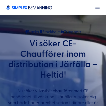
Nacka
Stockholm
Transport
Vi söker CE-
Chaufförer inom
distribution i Järfälla –
Heltid!
Nu söker vi lastbilschaufförer med CE
behörighet till vår kund i Järfälla. Vi söker dig
som både har erfarenhet sedan tidigare eller är