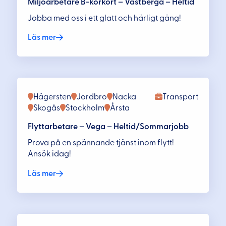
Miljöarbetare B-körkort – Västberga – Heltid
Jobba med oss i ett glatt och härligt gäng!
Läs mer
Hägersten
Jordbro
Nacka
Transport
Skogås
Stockholm
Årsta
Flyttarbetare – Vega – Heltid/Sommarjobb
Prova på en spännande tjänst inom flytt!
Ansök idag!
Läs mer