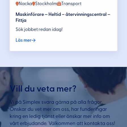
Nacka
Stockholm
Transport
Maskinförare – Heltid – återvinningscentral –
Fittja
Sök jobbet redan idag!
Läs mer
Vill du veta mer?
Vi på Simplex svara gärna på alla frågor.
Önskar du vet mer om oss, har funderingar
kring en ledig tjänst eller önskar mer info om
vårt erbjudande. Välkommen att kontakta oss!