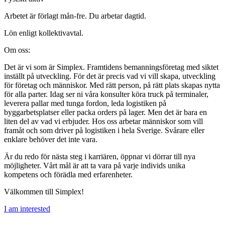
Arbetet är förlagt mån-fre. Du arbetar dagtid.
Lön enligt kollektivavtal.
Om oss:
Det är vi som är Simplex. Framtidens bemanningsföretag med siktet
inställt på utveckling. För det är precis vad vi vill skapa, utveckling
för företag och människor. Med rätt person, på rätt plats skapas nytta
för alla parter. Idag ser ni våra konsulter köra truck på terminaler,
leverera pallar med tunga fordon, leda logistiken på
byggarbetsplatser eller packa orders på lager. Men det är bara en
liten del av vad vi erbjuder. Hos oss arbetar människor som vill
framåt och som driver på logistiken i hela Sverige. Svårare eller
enklare behöver det inte vara.
Är du redo för nästa steg i karriären, öppnar vi dörrar till nya
möjligheter. Vårt mål är att ta vara på varje individs unika
kompetens och förädla med erfarenheter.
Välkommen till Simplex!
I am interested