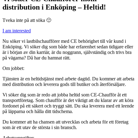
distribution i Enköping – Heltid!
Tveka inte på att söka 🙂
I am interested
Nu söker vi lastbilschaufförer med CE behörighet till vår kund i
Enköping. Vi söker dig som både har erfarenhet sedan tidigare eller
är i början av din karriär, är du noggrann, självständig och trivs bra
på vägarna? Då har du hamnat rätt.
Om jobbet:
Tjänsten är en heltidstjänst med arbete dagtid. Du kommer att arbeta
med distribution och leverera gods till butiker och återförsäljare.
Vi söker dig som är redo att jobba heltid som CE-Chaufför åt ett
transportföretag. Som chaufför är det viktigt att du klarar av att köra
fordonet på ett säkert och tryggt sätt. Du ska leverera med ett leende
på läpparna och hålla ditt tidschema.
Du kommer att ha chansen att utvecklas och arbeta för ett företag
som är ett utav de största i sin bransch.
Arbetsuppgifter: