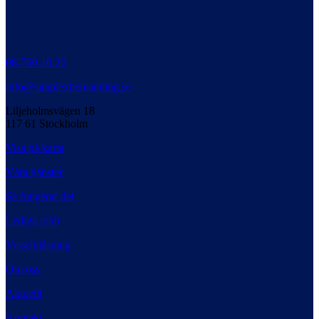
08-760 10 20
info@simplexbemanning.se
Liljeholmsvägen 18
117 61 Stockholm
Visa på karta
Våra tjänster
Så fungerar det
Lediga jobb
Visselblåsning
Om oss
Aktuellt
Kontakt