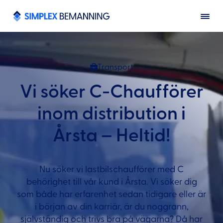
Transport
Vi söker C-Chaufförer
inom distribution i
Årsta – Heltid!
Nu söker vi lastbilschaufförer med C
behörighet till vår kund i Årsta. Vi söker dig
som både har erfarenhet sedan tidigare eller är
i början av din karriär, är du noggrann,
självständig och trivs bra på vägarna? Då har