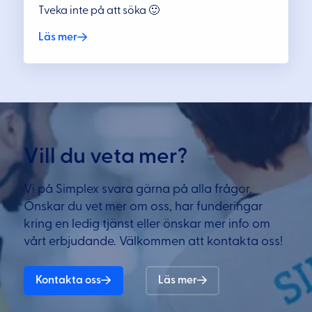
Tveka inte på att söka 🙂
Läs mer
Vill du veta mer?
Vi på Simplex svara gärna på alla frågor.
Önskar du vet mer om oss, har funderingar
kring en ledig tjänst eller önskar mer info om
vårt erbjudande. Välkommen att kontakta oss!
Kontakta oss
Läs mer