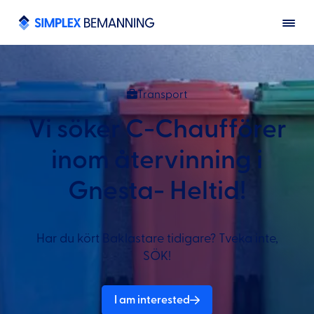
Transport
Vi söker C-Chaufförer
inom återvinning i
Gnesta- Heltid!
Har du kört Baklastare tidigare? Tveka inte,
SÖK!
I am interested