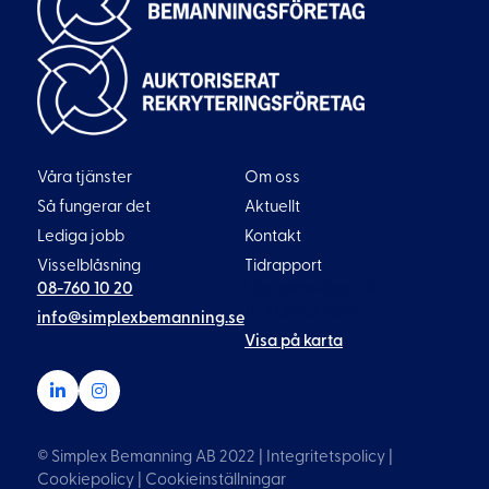
Våra tjänster
Om oss
Så fungerar det
Aktuellt
Lediga jobb
Kontakt
Visselblåsning
Tidrapport
08-760 10 20
Liljeholmsvägen 18
117 61 Stockholm
info@simplexbemanning.se
Visa på karta
© Simplex Bemanning AB 2022 |
Integritetspolicy
|
Cookiepolicy
|
Cookieinställningar