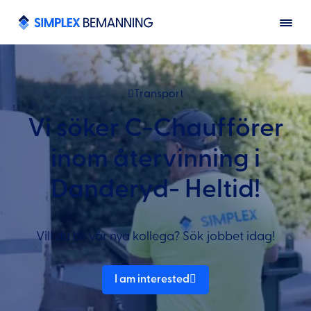
Transport
Vi söker C-Chaufförer
inom återvinning i
Danderyd- Heltid!
Vill du bli vår nya kollega? Sök jobbet idag!
I am interested