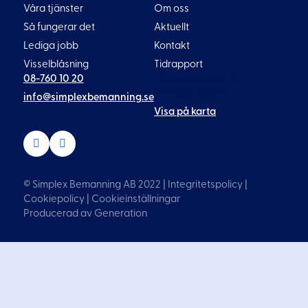
Våra tjänster
Om oss
Så fungerar det
Aktuellt
Lediga jobb
Kontakt
Visselblåsning
Tidrapport
08-760 10 20
Liljeholmsvägen 18
117 61 Stockholm
info@simplexbemanning.se
Visa på karta
© Simplex Bemanning AB 2022 |
Integritetspolicy
|
Cookiepolicy
|
Cookieinställningar
Producerad av
Generation