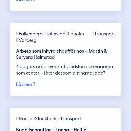
Falkenberg
Halmstad
Laholm
Transport
Varberg
Arbeta som inhyrd chaufför hos – Martin &
Servera Halmstad
4 dagars arbetsvecka, heltidslön och vägarna
som kontor – låter det som ditt nästa jobb?
Läs mer
Nacka
Stockholm
Transport
Budbilschaufför – Länna – Heltid