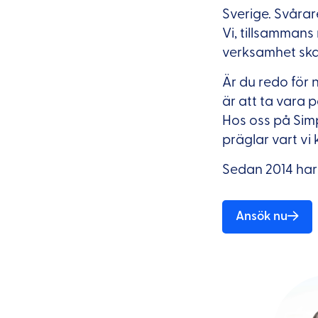
Sverige. Svårar
Vi, tillsammans
verksamhet ska 
Är du redo för n
är att ta vara 
Hos oss på Simp
präglar vart vi
Sedan 2014 har 
Ansök nu