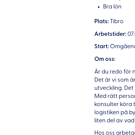
Bra lön
Plats:
Tibro
Arbetstider:
07
Start:
Omgåen
Om oss:
Är du redo för
Det är vi som ä
utveckling. Det 
Med rätt person,
konsulter köra 
logistiken på b
liten del av vad 
Hos oss arbetar