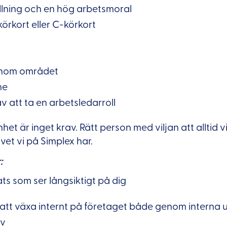
ällning och en hög arbetsmoral
örkort eller C-körkort
inom området
ne
v att ta en arbetsledarroll
het är inget krav. Rätt person med viljan att alltid v
vet vi på Simplex har.
:
ts som ser långsiktigt på dig
 att växa internt på företaget både genom interna u
iv