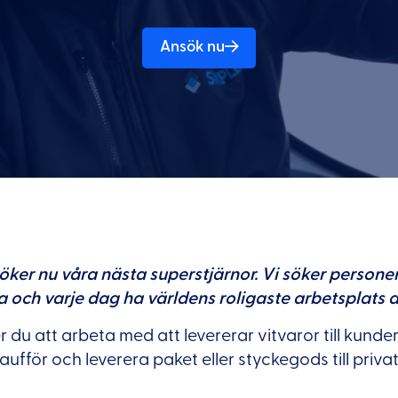
Ansök nu
öker nu våra nästa superstjärnor. Vi söker personer
 och varje dag ha världens roligaste arbetsplats att
du att arbeta med att levererar vitvaror till kund
ufför och leverera paket eller styckegods till priv