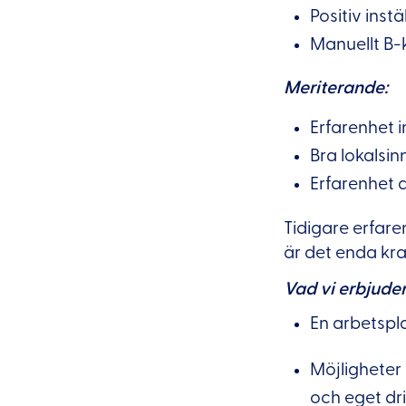
Positiv inst
Manuellt B-k
Meriterande:
Erfarenhet 
Bra lokalsin
Erfarenhet a
Tidigare erfaren
är det enda kra
Vad vi erbjuder
En arbetspla
Möjligheter
och eget dr