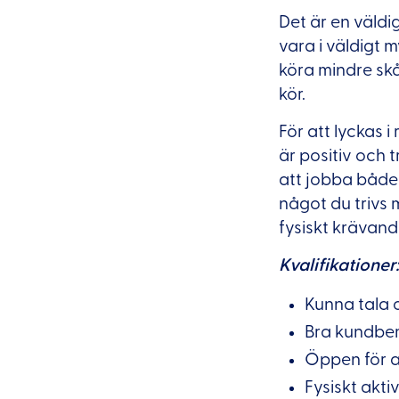
Det är en väldig
vara i väldigt
köra mindre skå
kör.
För att lyckas 
är positiv och 
att jobba både
något du trivs 
fysiskt krävand
Kvalifikationer:
Kunna tala 
Bra kundb
Öppen för a
Fysiskt akti