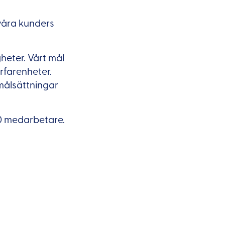
våra kunders
gheter. Vårt mål
rfarenheter.
 målsättningar
00 medarbetare.