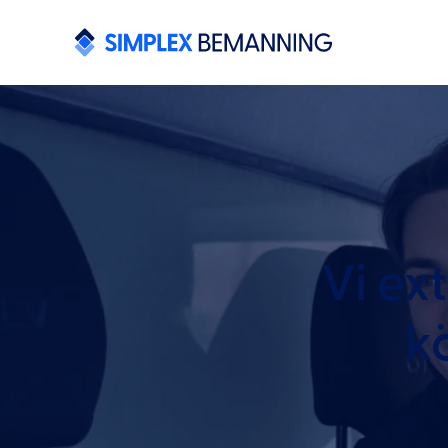
Vi ex
k