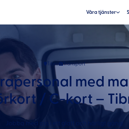
Våra tjänster
Tibro
Transport
trapersonal med ma
örkort / C-kort – Tib
Jobba med oss i ett glatt och härligt gäng!