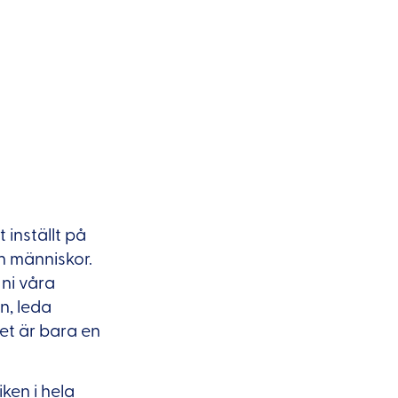
inställt på
ch människor.
 ni våra
n, leda
et är bara en
ken i hela