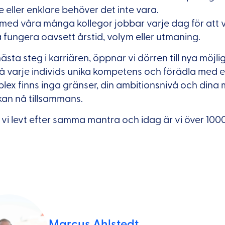
e eller enklare behöver det inte vara.
 med våra många kollegor jobbar varje dag för att 
fungera oavsett årstid, volym eller utmaning.
ästa steg i karriären, öppnar vi dörren till nya möjli
på varje individs unika kompetens och förädla med e
lex finns inga gränser, din ambitionsnivå och dina
 kan nå tillsammans.
vi levt efter samma mantra och idag är vi över 10
Marcus Ahlstedt