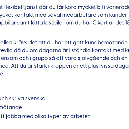
t flexibel tjänst där du får köra mycket bil i varier
 mycket kontakt med såväl medarbetare som kunder.
pbilar samt lätta lastbilar om du har C kort är det 1
i rollen krävs det att du har ett gott kundbemötande
trevlig då du om dagarna är i ständig kontakt med ku
 ensam och i grupp så att vara självgående och en 
med. Att du är stark i kroppen är ett plus, vissa dag
e.
och skriva svenska
emötande
tt jobba med olika typer av arbeten
v