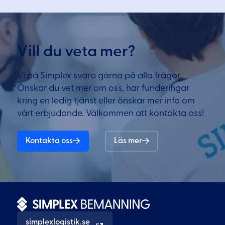
Vill du veta mer?
Vi på Simplex svara gärna på alla frågor.
Önskar du vet mer om oss, har funderingar
kring en ledig tjänst eller önskar mer info om
vårt erbjudande. Välkommen att kontakta oss!
Kontakta oss
Läs mer
simplexlogistik.se