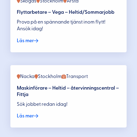
Skogås
Stockholm
Årsta
Flyttarbetare – Vega – Heltid/Sommarjobb
Prova på en spännande tjänst inom flytt!
Ansök idag!
Läs mer
Nacka
Stockholm
Transport
Maskinförare – Heltid – återvinningscentral –
Fittja
Sök jobbet redan idag!
Läs mer