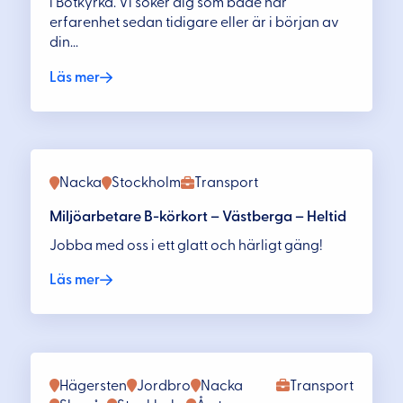
i Botkyrka. Vi söker dig som både har
erfarenhet sedan tidigare eller är i början av
din...
Läs mer
Nacka
Stockholm
Transport
Miljöarbetare B-körkort – Västberga – Heltid
Jobba med oss i ett glatt och härligt gäng!
Läs mer
Hägersten
Jordbro
Nacka
Transport