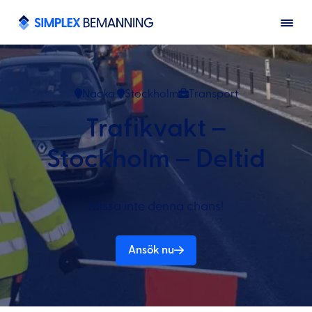
Nacka
Stockholm
Transport
Trafikvakt –
Stockholm – Deltid
Missa inte denna chans!
Ansök nu