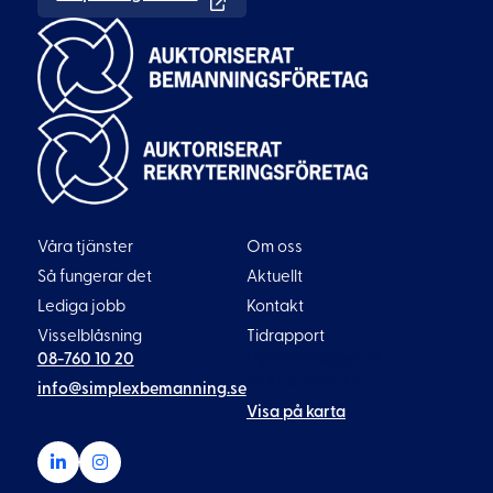
Våra tjänster
Om oss
Så fungerar det
Aktuellt
Lediga jobb
Kontakt
Visselblåsning
Tidrapport
08-760 10 20
Liljeholmsvägen 18
117 61 Stockholm
info@simplexbemanning.se
Visa på karta