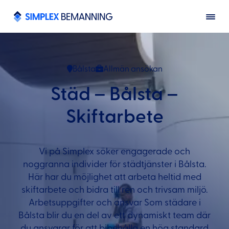
Bålsta
Allmän ansökan
Städ – Bålsta –
Skiftarbete
Vi på Simplex söker engagerade och
noggranna individer för städtjänster i Bålsta.
Här har du möjlighet att arbeta heltid med
skiftarbete och bidra till ren och trivsam miljö.
Arbetsuppgifter och ansvar Som städare i
Bålsta blir du en del av ett dynamiskt team där
du ansvarar för att bibehålla en hög standard