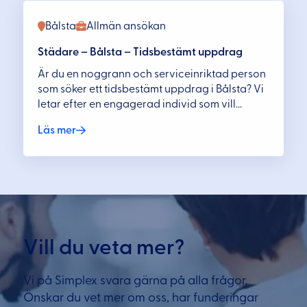
Bålsta
Allmän ansökan
Städare – Bålsta – Tidsbestämt uppdrag
Är du en noggrann och serviceinriktad person
som söker ett tidsbestämt uppdrag i Bålsta? Vi
letar efter en engagerad individ som vill...
Läs mer
Vill du veta mer?
Vi på Simplex svara gärna på alla frågor.
Önskar du vet mer om oss, har funderingar