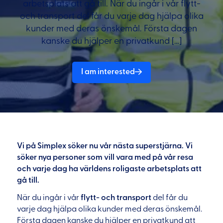
arbetsplats att gå till. När du ingår i vår flytt-
och transport del får du varje dag hjälpa olika
kunder med deras önskemål. Första dagen
kanske du hjälper en privatkund […]
I am interested
Vi på Simplex söker nu vår nästa superstjärna. Vi
söker nya personer som vill vara med på vår resa
och varje dag ha världens roligaste arbetsplats att
gå till.
När du ingår i vår
flytt- och transport
del får du
varje dag hjälpa olika kunder med deras önskemål.
Första dagen kanske du hjälper en privatkund att