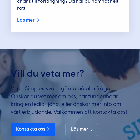
chans till förlängning? Då har du hamnat helt
rätt!
Läs mer
Vill du veta mer?
Vi på Simplex svara gärna på alla frågor.
Önskar du vet mer om oss, har funderingar
kring en ledig tjänst eller önskar mer info om
vårt erbjudande. Välkommen att kontakta oss!
Kontakta oss
Läs mer