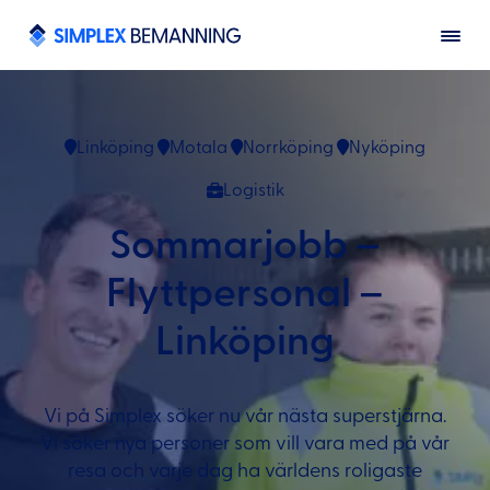
Linköping
Motala
Norrköping
Nyköping
Logistik
Sommarjobb –
Flyttpersonal –
Linköping
Vi på Simplex söker nu vår nästa superstjärna.
Vi söker nya personer som vill vara med på vår
resa och varje dag ha världens roligaste