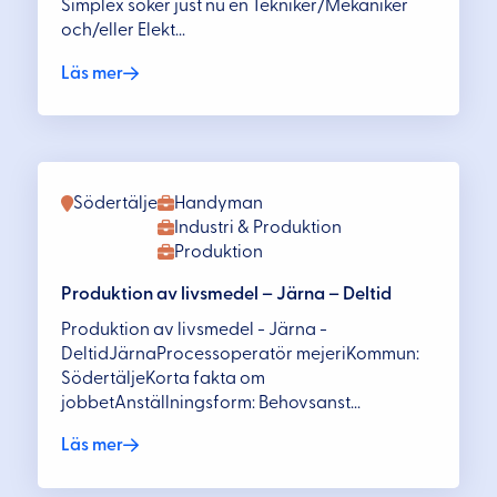
Simplex söker just nu en Tekniker/Mekaniker
och/eller Elekt...
Läs mer
Södertälje
Handyman
Industri & Produktion
Produktion
Produktion av livsmedel – Järna – Deltid
Produktion av livsmedel - Järna -
DeltidJärnaProcessoperatör mejeriKommun:
SödertäljeKorta fakta om
jobbetAnställningsform: Behovsanst...
Läs mer