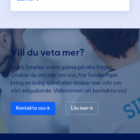
Vill du veta mer?
Vi på Simplex svara gärna på alla frågor.
Önskar du vet mer om oss, har funderingar
kring en ledig tjänst eller önskar mer info om
vårt erbjudande. Välkommen att kontakta oss!
Kontakta oss
Läs mer