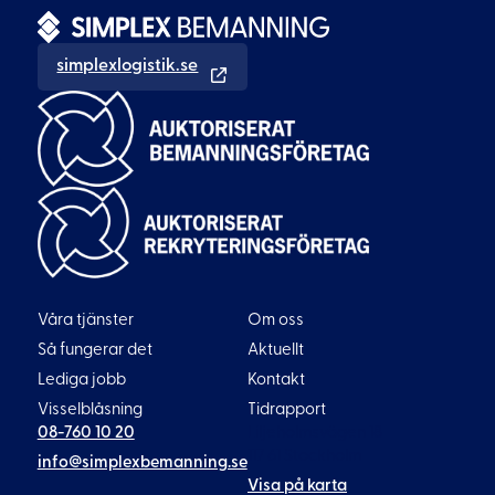
simplexlogistik.se
Våra tjänster
Om oss
Så fungerar det
Aktuellt
Lediga jobb
Kontakt
Visselblåsning
Tidrapport
08-760 10 20
Liljeholmsvägen 18
117 61 Stockholm
info@simplexbemanning.se
Visa på karta