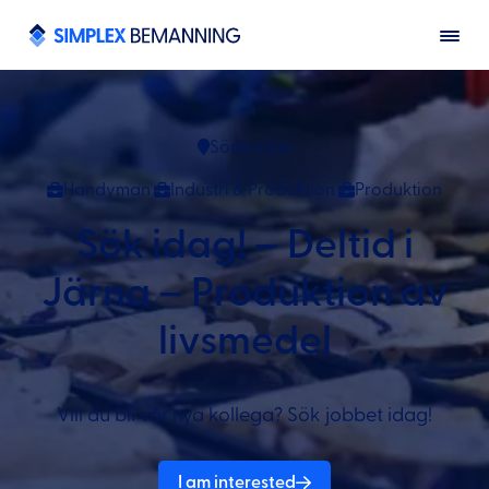
Södertälje
Handyman
Industri & Produktion
Produktion
Sök idag! – Deltid i
Järna – Produktion av
livsmedel
Vill du bli vår nya kollega? Sök jobbet idag!
I am interested