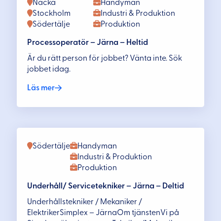
Nacka
Handyman
Stockholm
Industri & Produktion
Södertälje
Produktion
Processoperatör – Järna – Heltid
Är du rätt person för jobbet? Vänta inte. Sök
jobbet idag.
Läs mer
Södertälje
Handyman
Industri & Produktion
Produktion
Underhåll/ Servicetekniker – Järna – Deltid
Underhållstekniker / Mekaniker /
ElektrikerSimplex – JärnaOm tjänstenVi på