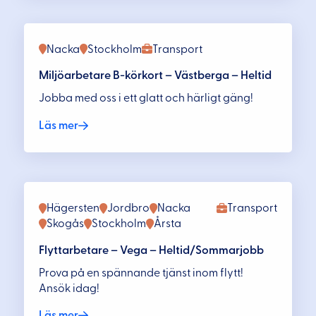
Nacka
Stockholm
Transport
Miljöarbetare B-körkort – Västberga – Heltid
Jobba med oss i ett glatt och härligt gäng!
Läs mer
Hägersten
Jordbro
Nacka
Transport
Skogås
Stockholm
Årsta
Flyttarbetare – Vega – Heltid/Sommarjobb
Prova på en spännande tjänst inom flytt!
Ansök idag!
Läs mer