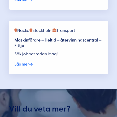
Nacka
Stockholm
Transport
Maskinförare – Heltid – återvinningscentral –
Fittja
Sök jobbet redan idag!
Läs mer
Vill du veta mer?