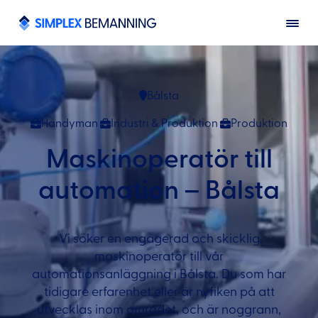
Bålsta
Handyman
Industri & Produktion
Produktion
Maskinoperatör till
automation – Bålsta
Vi söker en engagerad och skicklig
maskinoperatör till vår
automationsanläggning i Bålsta. Du som har
tidigare erfarenhet eller är nyfiken på att
utvecklas inom området, och är noggrann,