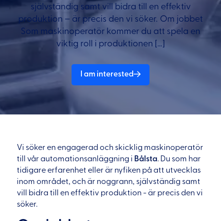
självständig samt vill bidra till en effektiv
produktion – är precis den vi söker. Om jobbet
Som maskinoperatör kommer du att spela en
viktig roll i produktionen […]
I am interested
Vi söker en engagerad och skicklig maskinoperatör
till vår automationsanläggning i
Bålsta
. Du som har
tidigare erfarenhet eller är nyfiken på att utvecklas
inom området, och är noggrann, självständig samt
vill bidra till en effektiv produktion - är precis den vi
söker.