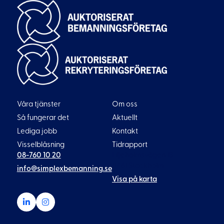
Våra tjänster
Om oss
Så fungerar det
Aktuellt
Lediga jobb
Kontakt
Visselblåsning
Tidrapport
08-760 10 20
Liljeholmsvägen 18
117 61 Stockholm
info@simplexbemanning.se
Visa på karta