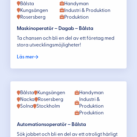
Bålsta
Handyman
Kungsängen
Industri & Produktion
Rosersberg
Produktion
Maskinoperatör – Dagab – Bålsta
Ta chansen och bli en del av ett företag med
stora utvecklingsmöjligheter!
Läs mer
Bålsta
Kungsängen
Handyman
Nacka
Rosersberg
Industri &
Solna
Stockholm
Produktion
Produktion
Automationsoperatör – Bålsta
Sök jobbet och bli en del av ett otroligt härligt